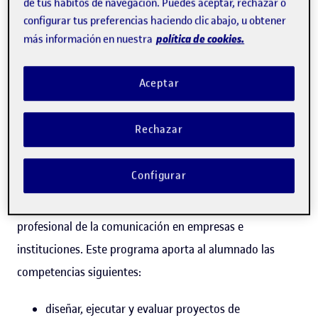
de tus hábitos de navegación. Puedes aceptar, rechazar o
Más información
configurar tus preferencias haciendo clic abajo, u obtener
política de cookies.
más información en nuestra
Aceptar
Rechazar
Configurar
El máster de
Comunicación corporativa, protocolo y
eventos
de la UOC capacita al alumnado para el ejercicio
profesional de la comunicación en empresas e
instituciones. Este programa aporta al alumnado las
competencias siguientes:
diseñar, ejecutar y evaluar proyectos de