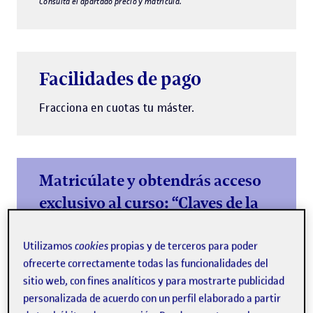
Consulta el apartado precio y matrícula.
Facilidades de pago
Fracciona en cuotas tu máster.
Matricúlate y obtendrás acceso
exclusivo al curso: “Claves de la
IA generativa en la
comunicación y el diseño”
Utilizamos
cookies
propias y de terceros para poder
ofrecerte correctamente todas las funcionalidades del
Empieza tu máster con una base sólida en IA
sitio web, con fines analíticos y para mostrarte publicidad
generativa e impulsa tu currículum
personalizada de acuerdo con un perfil elaborado a partir