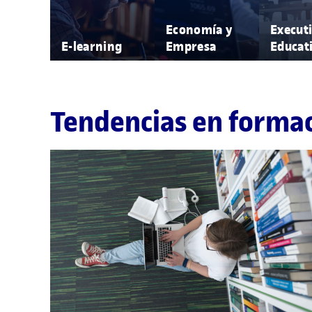
Economía y
Execut
E-learning
Empresa
Educat
Tendencias en forma