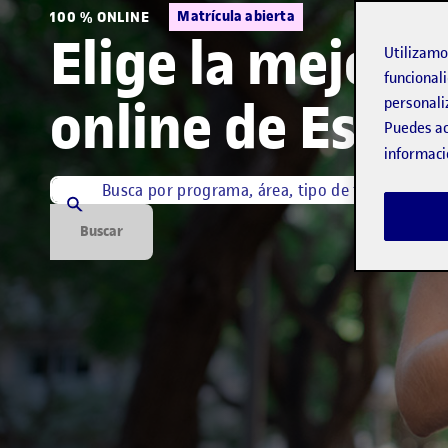
Matrícula abierta
100 % ONLINE
Elige la mejor 
Utilizam
funcionali
online de Espa
personali
Puedes ac
informaci
Búsqueda por palabra
¿Qué estás buscando?
Buscar