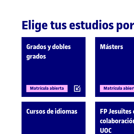
Elige tus estudios por
Grados y dobles
Másters
grados
Matrícula abierta
Matrícula abier
Cursos de idiomas
FP Jesuïtes
colaboració
UOC