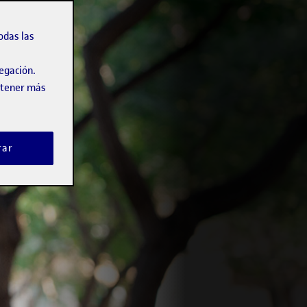
odas las
vegación.
obtener más
rar