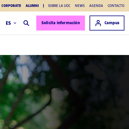
CORPORATE
ALUMNI
SOBRE LA UOC
NEWS
AGENDA
CONTACTO
Acceso a
ES
Solicita información
Campus
Buscar