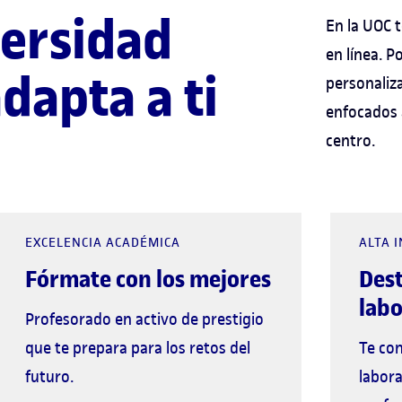
versidad
En la UOC
en línea. 
dapta a ti
personaliz
enfocados a
centro.
EXCELENCIA ACADÉMICA
ALTA 
Fórmate con los mejores
Des
labo
Profesorado en activo de prestigio
que te prepara para los retos del
Te co
futuro.
labora