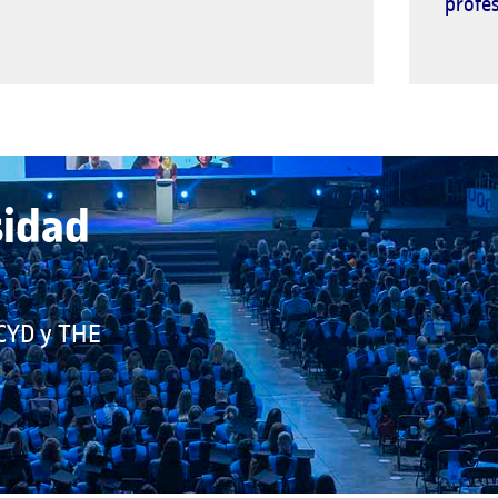
profe
sidad
 CYD y THE