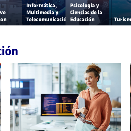
Informática,
Psicología y
ive
Multimedia y
Ciencias de la
ion
Telecomunicación
Educación
Turis
ción