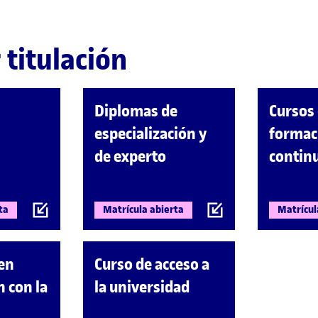
 titulación
Diplomas de
Cursos
especialización y
formac
de experto
contin
ta
Matrícula abierta
Matrícul
 en
Curso de acceso a
n con la
la universidad