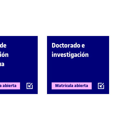
 de
Doctorado e
ión
investigación
ua
a abierta
Matrícula abierta