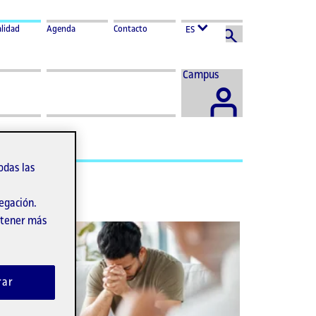
lidad
Agenda
Contacto
ES
Acceder
Campus
al
odas las
vegación.
obtener más
rar