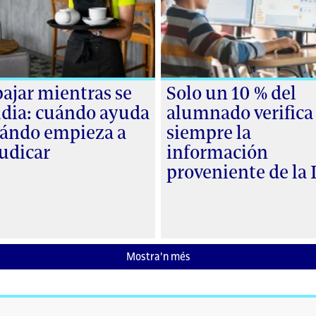
ajar mientras se
Solo un 10 % del
udia: cuándo ayuda
alumnado verifica
uándo empieza a
siempre la
udicar
información
proveniente de la
Mostra'n més