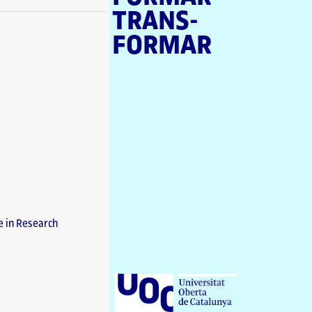
TRANS­
FORMAR
U
n
i