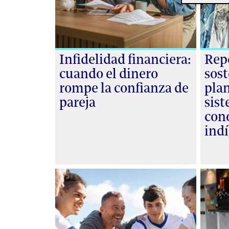
Infidelidad financiera:
Rep
cuando el dinero
sost
rompe la confianza de
plan
pareja
sis
con
ind