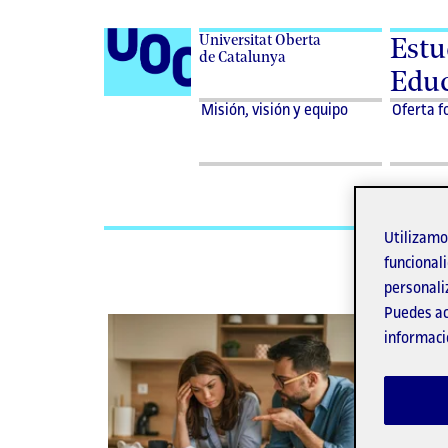
Universitat Oberta
Estu
de Catalunya
Educ
Desplegar
Misión,
Misión, visión y equipo
Oferta f
menu
visión
Misión,
y
visión
equipo
y
equipo
Ac
Utilizam
funcionali
personali
Puedes ac
informaci