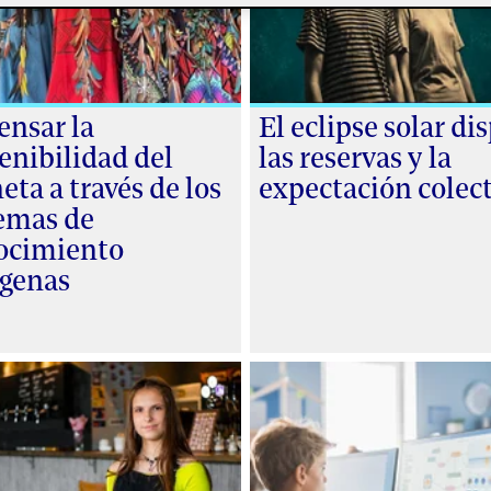
ensar la
El eclipse solar di
enibilidad del
las reservas y la
eta a través de los
expectación colec
temas de
ocimiento
ígenas