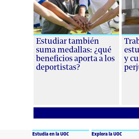
Estudiar también
Trab
suma medallas: ¿qué
est
beneficios aporta a los
y c
deportistas?
perj
Estudia en la UOC
Explora la UOC