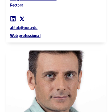
Rectora
afitob@uoc.edu
Web professional