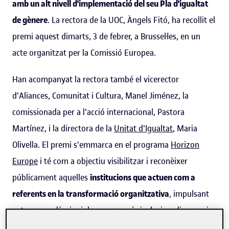
amb un alt nivell d'implementació del seu Pla d'igualtat
de gènere
. La rectora de la UOC, Àngels Fitó, ha recollit el
premi aquest dimarts, 3 de febrer, a Brussel·les, en un
acte organitzat per la Comissió Europea.
Han acompanyat la rectora també el vicerector
d'Aliances, Comunitat i Cultura, Manel Jiménez, la
comissionada per a l'acció internacional, Pastora
Martínez, i la directora de la
Unitat d'Igualtat
, Maria
Olivella. El premi s'emmarca en el programa
Horizon
Europe
i té com a objectiu visibilitzar i reconèixer
públicament aquelles
institucions que actuen com a
referents en la transformació organitzativa
, impulsant
entorns acadèmics i de recerca més inclusius, diversos i
lliures de biaixos de gènere.