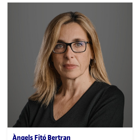
Àngels Fitó Bertran