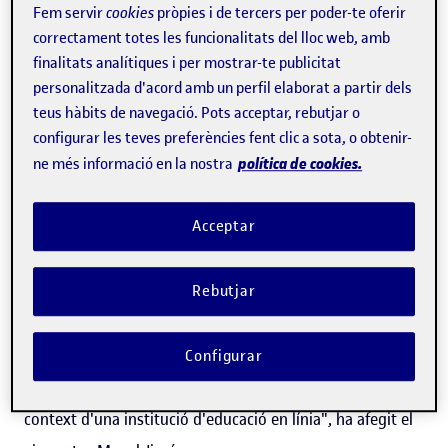
Fem servir
cookies
pròpies i de tercers per poder-te oferir
correctament totes les funcionalitats del lloc web, amb
"Rebre aquest guardó en nom de la UOC no és només un
finalitats analítiques i per mostrar-te publicitat
honor, sinó una responsabilitat compartida. Pertany a
personalitzada d'acord amb un perfil elaborat a partir dels
tota la nostra comunitat i reafirma el nostre compromís
teus hàbits de navegació. Pots acceptar, rebutjar o
configurar les teves preferències fent clic a sota, o obtenir-
de llarga trajectòria amb la igualtat de gènere com a pilar
política de cookies.
ne més informació en la nostra
estructural de l'excel·lència acadèmica i de la
transformació institucional", ha afirmat Fitó.
Acceptar
"Aquest guardó no només reconeix les polítiques de
gènere dissenyades i aplicades amb una clara vocació
Rebutjar
transversal, integrades en els diferents àmbits d'actuació
de la Universitat, sinó que també destaca el seu caràcter
Configurar
pioner en la diagnosi, la recerca i la implementació en el
context d'una institució d'educació en línia", ha afegit el