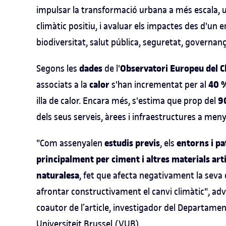
impulsar la transformació urbana a més escala, ut
climàtic positiu, i avaluar els impactes des d'un 
biodiversitat, salut pública, seguretat, governança
dades
Observatori Europeu del Cl
Segons les
de l'
calor
40 %
associats a la
s'han incrementat per al
9
illa de calor. Encara més, s'estima que prop del
dels seus serveis, àrees i infraestructures a men
estudis previs
entorns i pat
"Com assenyalen
, els
principalment per ciment i altres materials arti
naturalesa
, fet que afecta negativament la seva
afrontar constructivament el canvi climàtic", adv
coautor de l’article, investigador del Departament 
Universiteit Brussel (VUB).