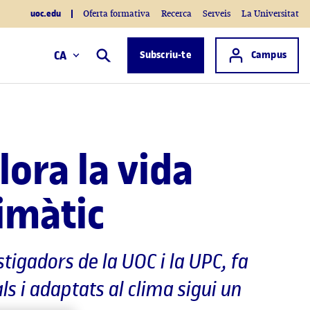
uoc.edu
Oferta formativa
Recerca
Serveis
La Universitat
Accés a
CA
Subscriu-te
Campus
Cercar
lora la vida
limàtic
tigadors de la UOC i la UPC, fa
ls i adaptats al clima sigui un