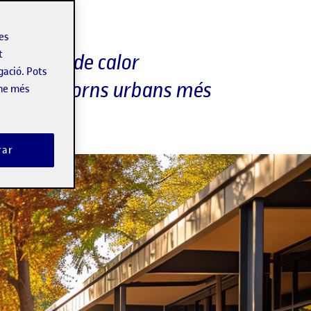
ars
les
t
s onades de calor
gació. Pots
illorar entorns urbans més
-ne més
rar