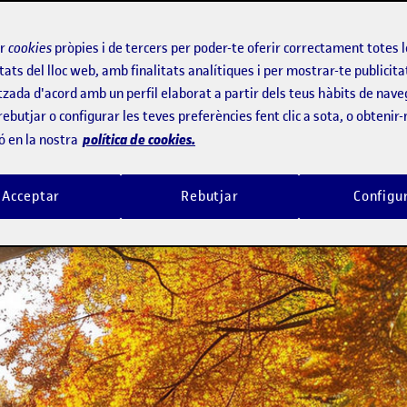
ana, especialment en els entorns escol
ir
cookies
pròpies i de tercers per poder-te oferir correctament totes 
tats del lloc web, amb finalitats analítiques i per mostrar-te publicita
 moment d'actuar és ara, abans que le
tzada d'acord amb un perfil elaborat a partir dels teus hàbits de nave
com en intensitat, per contribuir a m
rebutjar o configurar les teves preferències fent clic a sota, o obtenir
política de cookies.
ó en la nostra
 futur
Acceptar
Rebutjar
Configu