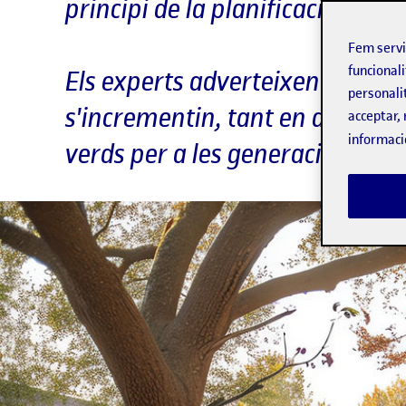
principi de la planificació urb
Fem serv
funcionali
Els experts adverteixen que el
personali
s'incrementin, tant en durada 
acceptar, 
informaci
verds per a les generacions del