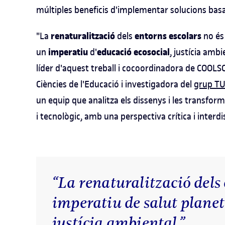
múltiples beneficis d'implementar solucions basad
renaturalització
entorns escolars
"La
dels
no és
imperatiu
educació ecosocial
un
d'
, justícia ambi
líder d'aquest treball i cocoordinadora de COOLS
Ciències de l'Educació i investigadora del
grup T
un equip que analitza els dissenys i les transfo
i tecnològic, amb una perspectiva crítica i interdis
“La renaturalització dels 
imperatiu de salut planet
justícia ambiental.”