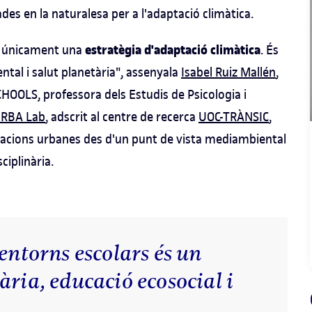
es en la naturalesa per a l'adaptació climàtica.
estratègia d'adaptació climàtica
 únicament una
. És
ental i salut planetària", assenyala
Isabel Ruiz Mallén
,
CHOOLS, professora dels Estudis de Psicologia i
URBA Lab
, adscrit al centre de recerca
UOC-TRÀNSIC
,
rmacions urbanes des d'un punt de vista mediambiental
ciplinària.
entorns escolars és un
ària, educació ecosocial i