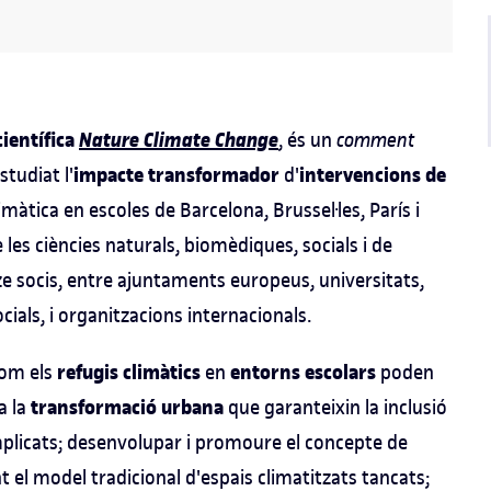
científica
Nature Climate Change
, és un
comment
impacte transformador
intervencions de
studiat l'
d'
limàtica en escoles de Barcelona, Brussel·les, París i
es ciències naturals, biomèdiques, socials i de
ze socis, entre ajuntaments europeus, universitats,
cials, i organitzacions internacionals.
refugis climàtics
entorns escolars
com els
en
poden
transformació urbana
a la
que garanteixin la inclusió
implicats; desenvolupar i promoure el concepte de
t el model tradicional d'espais climatitzats tancats;