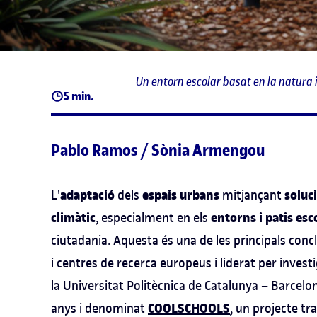
Un entorn escolar basat en la natura 
5 min.
Pablo Ramos / Sònia Armengou
adaptació
espais urbans
soluc
L'
dels
mitjançant
climàtic
entorns i patis esc
, especialment en els
ciutadania. Aquesta és una de les principals concl
i centres de recerca europeus i liderat per inves
la Universitat Politècnica de Catalunya – Barcelo
COOLSCHOOLS
anys i denominat
, un projecte tr