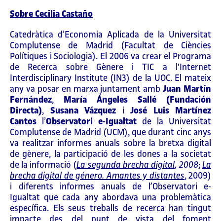
Sobre Cecilia Castaño
Catedràtica d’Economia Aplicada de la Universitat
Complutense de Madrid (Facultat de Ciències
Polítiques i Sociologia). El 2006 va crear el Programa
de Recerca sobre Gènere i TIC a l'Internet
Interdisciplinary Institute (IN3) de la UOC. El mateix
any va posar en marxa juntament amb
Juan Martín
Fernández
,
María Ángeles Sallé (Fundación
Directa)
,
Susana Vázquez
i
José Luis Martínez
Cantos
l’
Observatori e-Igualtat
de la Universitat
Complutense de Madrid (UCM), que durant cinc anys
va realitzar informes anuals sobre la bretxa digital
de gènere, la participació de les dones a la societat
de la informació (
La segunda brecha digital
, 2008
;
La
brecha digital de género. Amantes y distantes
, 2009)
i diferents informes anuals de l’Observatori e-
Igualtat que cada any abordava una problemàtica
específica. Els seus treballs de recerca han tingut
impacte des del punt de vista del foment