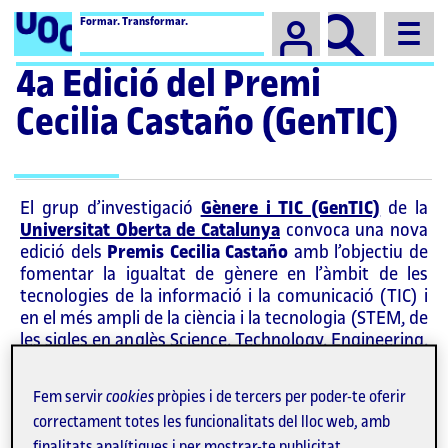
Campus
Formar. Transformar.
4a Edició del Premi
Cecilia Castaño (GenTIC)
El grup d’investigació
Gènere i TIC (GenTIC)
de la
Universitat Oberta de Catalunya
convoca una nova
edició dels
Premis Cecilia Castaño
amb l’objectiu de
fomentar la igualtat de gènere en l’àmbit de les
tecnologies de la informació i la comunicació (TIC) i
en el més ampli de la ciència i la tecnologia (STEM, de
les sigles en anglès Science, Technology, Engineering,
and Mathematics).
Fem servir
cookies
pròpies i de tercers per poder-te oferir
Des de l’any 2022, GenTIC impulsa aquesta
correctament totes les funcionalitats del lloc web, amb
convocatòria per premiar
treballs de recerca
, en
finalitats analítiques i per mostrar-te publicitat