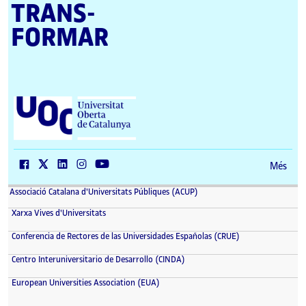
TRANS­
FORMAR
U
n
i
v
e
r
Més
s
i
Associació Catalana d'Universitats Públiques (ACUP)
t
a
Xarxa Vives d'Universitats
t
O
Conferencia de Rectores de las Universidades Españolas (CRUE)
b
e
Centro Interuniversitario de Desarrollo (CINDA)
r
t
European Universities Association (EUA)
a