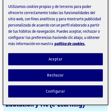
impacto de la investigación y la visibilidad de los
Utilizamos
cookies
propias y de terceros para poder
DC.
ofrecerte correctamente todas las funcionalidades del
sitio web, con fines analíticos y para mostrarte publicidad
Programas de doctorado
personalizada de acuerdo con un perfil elaborado a partir
de tus hábitos de navegación. Puedes aceptar, rechazar o
configurar tus preferencias haciendo clic abajo, u obtener
El proyecto IN2TIC consta de 24 contratos
más información en nuestra
política de cookies.
predoctorales divididos en dos convocatorias de 12
contratos cada una, con una asignación de 2
contratos a cada uno de los 6 programas de
Aceptar
doctorado de la UOC. Estos programas aglutinan
todas las áreas de investigación de la universidad, y
constan de las siguientes líneas de investigación.
Rechazar
Configurar
Educación y TIC (e-Learning)