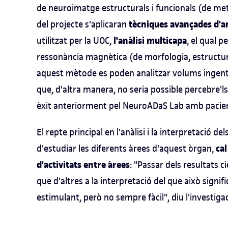
de neuroimatge estructurals i funcionals (de meta
tècniques avançades d'an
del projecte s'aplicaran
l'anàlisi multicapa
utilitzat per la UOC,
, el qual 
ressonància magnètica (de morfologia, estructur
aquest mètode es poden analitzar volums ingents 
que, d'altra manera, no seria possible percebre'ls
èxit anteriorment pel NeuroADaS Lab amb pacient
El repte principal en l'anàlisi i la interpretació d
cal
d'estudiar les diferents àrees d'aquest òrgan,
d'activitats entre àrees
: "Passar dels resultats 
que d'altres a la interpretació del que això signi
estimulant, però no sempre fàcil", diu l'investiga