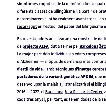
símptomes cognitius de la demència fins a quatre
pro
diferents classes de bilingüisme i, a partir de
determinarem si hi ha realment avantatges i en 
recorregut
en l'estudi del paper del bilingüisme en
Els investigadors analitzaran una mostra de dad
projecte ALFA
Barcelonaβet
del
, dut a terme pel
La major part dels individus, en edats compreses e
d'Alzheimer —el tipus de demència més comuna— 
d'estil de vida
tècniques d'imatge cerebra
, i amb
portadores de la variant genètica APOE4
, que 
desenvolupar la malaltia, i s'analitzarà si el bili
2016 al 2022, el
Barcelonaβeta Research Center
v
cada tres anys i, per tant, es tenen dades de la 