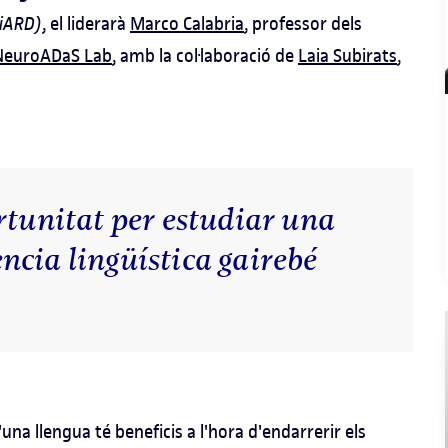
LiARD)
, el liderarà
Marco Calabria
, professor dels
NeuroADaS Lab
, amb la col·laboració de
Laia Subirats
,
rtunitat per estudiar una
ncia lingüística gairebé
a llengua té beneficis a l'hora d'endarrerir els