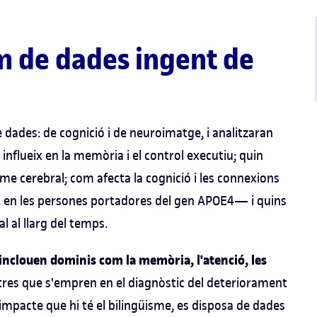
m de dades ingent de
dades: de cognició i de neuroimatge, i analitzaran
influeix en la memòria i el control executiu; quin
sme cerebral; com afecta la cognició i les connexions
 en les persones portadores del gen APOE4— i quins
al al llarg del temps.
A inclouen dominis com la memòria, l'atenció, les
res que s'empren en el diagnòstic del deteriorament
 l'impacte que hi té el bilingüisme, es disposa de dades