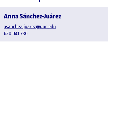
Anna Sánchez-Juárez
asanchez-juarez@uoc.edu
620 041 736