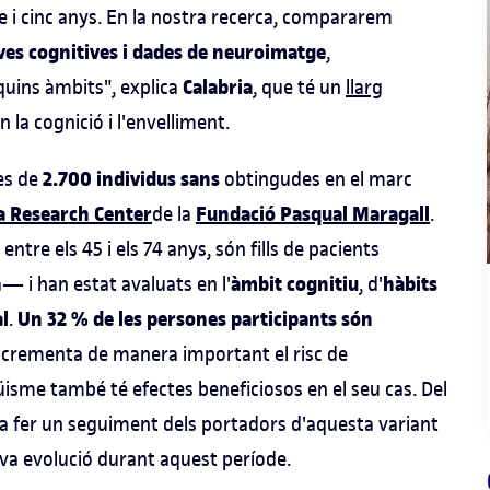
 i cinc anys. En la nostra recerca, compararem
ves cognitives i dades de neuroimatge
,
Calabria
quins àmbits", explica
, que té un
llarg
 la cognició i l'envelliment.
2.700 individus sans
es de
obtingudes en el marc
a Research Center
Fundació Pasqual Maragall
de la
.
ntre els 45 i els 74 anys, són fills de pacients
àmbit cognitiu
hàbits
i han estat avaluats en l'
, d'
l
Un 32 % de les persones participants són
.
incrementa de manera important el risc de
ngüisme també té efectes beneficiosos en el seu cas. Del
a fer un seguiment dels portadors d'aquesta variant
seva evolució durant aquest període.