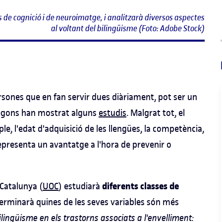
 de cognició i de neuroimatge, i analitzarà diversos aspectes
al voltant del bilingüisme (Foto: Adobe Stock)
rsones que en fan servir dues diàriament, pot ser un
segons han mostrat alguns
estudis
. Malgrat tot, el
e, l'edat d'adquisició de les llengües, la competència,
 representa un avantatge a l'hora de prevenir o
diferents classes de
 Catalunya (
UOC
) estudiarà
erminarà quines de les seves variables són més
ilingüisme en els trastorns associats a l'envelliment: