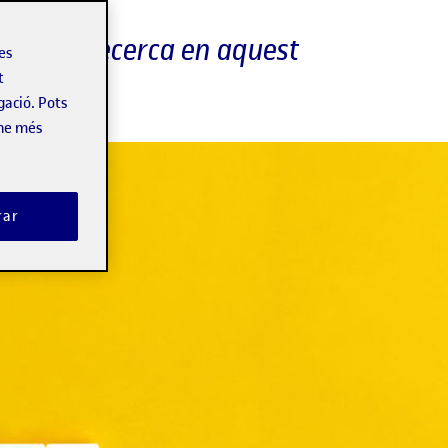
er a la recerca en aquest
les
t
gació. Pots
-ne més
rar