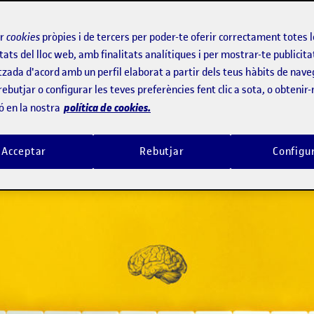
lunya ofereix una oportunitat única p
ir
cookies
pròpies i de tercers per poder-te oferir correctament totes 
tats del lloc web, amb finalitats analítiques i per mostrar-te publicita
tzada d'acord amb un perfil elaborat a partir dels teus hàbits de nave
rebutjar o configurar les teves preferències fent clic a sota, o obtenir
política de cookies.
ó en la nostra
Acceptar
Rebutjar
Configu