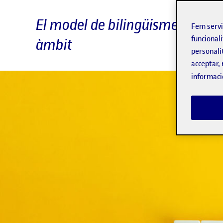
El model de bilingüisme de Cata
Fem serv
funcionali
àmbit
personali
acceptar, 
informaci