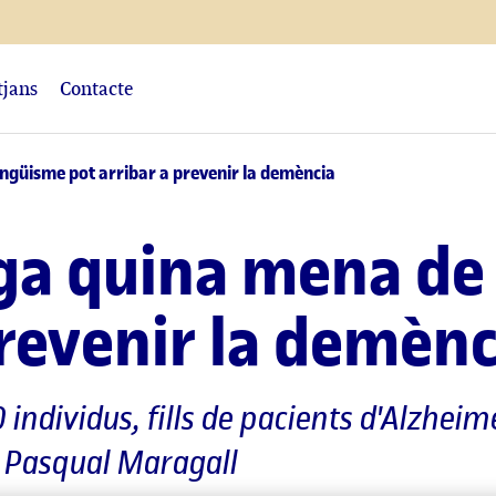
tjans
Contacte
ingüisme pot arribar a prevenir la demència
iga quina mena de
prevenir la demènc
 individus, fills de pacients d'Alzhei
ó Pasqual Maragall