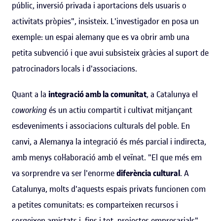
públic, inversió privada i aportacions dels usuaris o
activitats pròpies", insisteix. L'investigador en posa un
exemple: un espai alemany que es va obrir amb una
petita subvenció i que avui subsisteix gràcies al suport de
patrocinadors
locals i d'associacions.
Quant a la
integració amb la comunitat
, a Catalunya el
coworking
és un actiu compartit i cultivat mitjançant
esdeveniments i associacions culturals del poble. En
canvi, a Alemanya la integració és més parcial i indirecta,
amb menys col·laboració amb el veïnat. "El que més em
va sorprendre va ser l'enorme
diferència cultural
. A
Catalunya, molts d'aquests espais privats funcionen com
a petites comunitats: es comparteixen recursos i
sorgeixen amistats i, fins i tot, projectes empresarials",