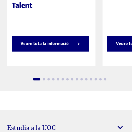
Talent
Veure tota la informació
Veure t
Estudia a la UOC