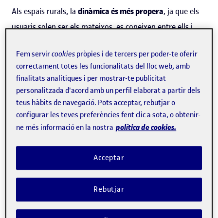
Als espais rurals, la
dinàmica és més propera
, ja que els
usuaris solen ser els mateixos, es coneixen entre ells i
això facilita que s'organitzin activitats, que col·laborin i
Fem servir
cookies
pròpies i de tercers per poder-te oferir
que l'espai s'ajusti a les necessitats locals, segons
correctament totes les funcionalitats del lloc web, amb
Villarreal-Valtierra.
finalitats analítiques i per mostrar-te publicitat
personalitzada d'acord amb un perfil elaborat a partir dels
Per analitzar com s'adapta el
coworking
rural als models
teus hàbits de navegació. Pots acceptar, rebutjar o
de finançament, quines són les seves estratègies de
configurar les teves preferències fent clic a sota, o obtenir-
política de cookies.
ne més informació en la nostra
sostenibilitat i de quina manera s'integra en la
comunitat, l'investigador ha triat dos contextos regionals
Acceptar
molt diferents:
Catalunya i Renània-Palatinat
, un estat
federat alemany.
Rebutjar
"Després d'analitzar els dos territoris, vaig trobar un
contrast molt interessant: a Catalunya, hi predominen els