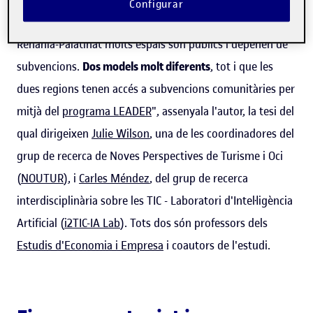
Configurar
espais privats amb estratègies híbrides, mentre que a
Renània-Palatinat molts espais són públics i depenen de
subvencions.
Dos models molt diferents
, tot i que les
dues regions tenen accés a subvencions comunitàries per
mitjà del
programa LEADER
", assenyala l'autor, la tesi del
qual dirigeixen
Julie Wilson
, una de les coordinadores del
grup de recerca de Noves Perspectives de Turisme i Oci
(
NOUTUR
), i
Carles Méndez
, del grup de recerca
interdisciplinària sobre les TIC - Laboratori d'Intel·ligència
Artificial (
i2TIC-IA Lab
). Tots dos són professors dels
Estudis d'Economia i Empresa
i coautors de l'estudi.