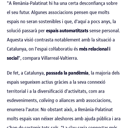
"A Renània-Palatinat hi ha una certa desconfiança sobre
el seu futur. Algunes associacions pensen que molts
espais no seran sostenibles i que, d'aquí a pocs anys, la
solució passarà per
espais automatitzats
sense personal.
Aquesta visió contrasta notablement amb la situació a
Catalunya, on l'espai col·laboratiu és
més relacional i
social
", compara Villarreal-Valtierra.
De fet, a Catalunya,
passada la pandèmia
, la majoria dels
espais segueixen actius gràcies a la seva connexió
territorial i a la diversificació d'activitats, com ara
esdeveniments,
coliving
o aliances amb associacions,
enumera l'autor. No obstant això, a Renània-Palatinat
molts espais van néixer aleshores amb ajuda pública i ara
s'han de sostenir tots sols. "La clau seria connectar més