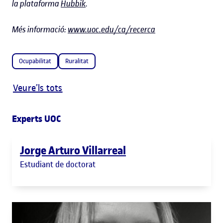
la plataforma
Hubbik
.
Més informació:
www.uoc.edu/ca/recerca
Ocupabilitat
Ruralitat
Veure’ls tots
Experts UOC
Jorge Arturo Villarreal
Estudiant de doctorat