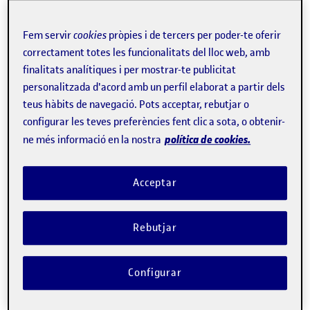
gasos d’efecte hivernacle, a la degradació de la terra i a la
Fem servir
cookies
pròpies i de tercers per poder-te oferir
pèrdua de biodiversitat, segons la FAO.
correctament totes les funcionalitats del lloc web, amb
finalitats analítiques i per mostrar-te publicitat
Com a resposta a aquesta necessitat global, sorgeix el
personalitzada d'acord amb un perfil elaborat a partir dels
concepte d’
alimentació sostenible i saludable (ASS)
.
teus hàbits de navegació. Pots acceptar, rebutjar o
«L’objectiu de les dietes sostenibles és abordar les
configurar les teves preferències fent clic a sota, o obtenir-
preocupacions creixents ambientals i de salut
política de cookies.
ne més informació en la nostra
relacionades amb la producció i el consum d’aliments»
Acceptar
afirma
Anna Bach
, professora dels
Estudis de Ciències de
la Salut de la UOC
.
Rebutjar
Aquestes dietes han de promoure la producció i el
consum responsables. Anna Bach, que és investigadora
Configurar
del
grup de recerca FoodLab
,
apunta els
factors que hem
de tenir en compte com a consumidors i consumidores