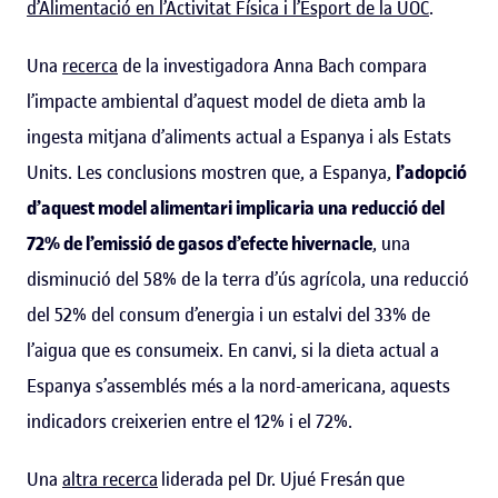
d’Alimentació en l’Activitat Física i l’Esport de la UOC
.
Una
recerca
de la investigadora Anna Bach compara
l’impacte ambiental d’aquest model de dieta amb la
ingesta mitjana d’aliments actual a Espanya i als Estats
Units. Les conclusions mostren que, a Espanya,
l’adopció
d’aquest model alimentari implicaria una reducció del
72% de l’emissió de gasos d’efecte hivernacle
, una
disminució del 58% de la terra d’ús agrícola, una reducció
del 52% del consum d’energia i un estalvi del 33% de
l’aigua que es consumeix. En canvi, si la dieta actual a
Espanya s’assemblés més a la nord-americana, aquests
indicadors creixerien entre el 12% i el 72%.
Una
altra recerca
liderada pel Dr. Ujué Fresán que