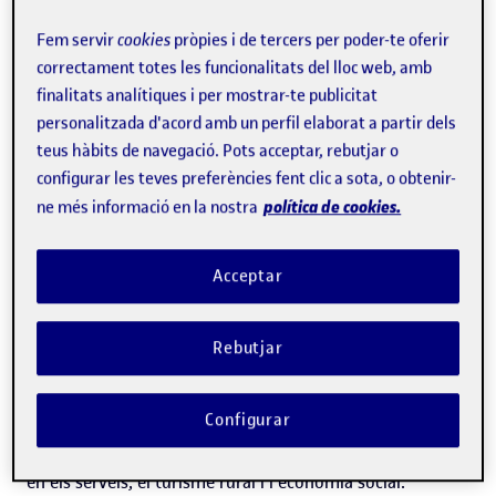
tenen més de 3,5 anys). En l'àmbit rural també s'ha
Fem servir
cookies
pròpies i de tercers per poder-te oferir
correctament totes les funcionalitats del lloc web, amb
registrat un creixement de la iniciativa emprenedora
finalitats analítiques i per mostrar-te publicitat
entre les persones de 18 a 34 anys, que ja superen la taxa
personalitzada d'acord amb un perfil elaborat a partir dels
d'emprenedoria del grup de 35 a 44 anys, que
teus hàbits de navegació. Pots acceptar, rebutjar o
històricament ha encapçalat la intenció i l'activitat
configurar les teves preferències fent clic a sota, o obtenir-
política de cookies.
ne més informació en la nostra
emprenedora.
Diversos estudis —com els mateixos informes GEM—
Acceptar
mostren que la
participació femenina
en l'activitat
emprenedora rural
se situa al voltant del
45-50 %
en la
Rebutjar
creació d'empreses, és a dir, una
tendència a la paritat
i a
la superació d'algunes bretxes sectorials observades en
Configurar
àrees urbanes. Aquesta xifra és especialment remarcable
en els serveis, el turisme rural i l'economia social.