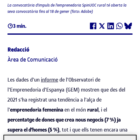
La convocatòria d'impuls de l'emprenedoria SpinUOC rural té oberta la
seva convocatòria fins al 18 de gener (foto: Adobe)
3 min.
Redacció
Àrea de Comunicació
Les dades d'un
informe
de l'Observatori de
l'Emprenedoria d'Espanya (GEM) mostren que des del
2021 s'ha registrat una tendència a l'alça de
l'
emprenedoria femenina
en el món
rural
, i el
percentatge de dones que crea nous negocis (7 %) ja
supera el d'homes (5 %)
, tot i que ells tenen encara una
presència superior en empreses consolidades (les que