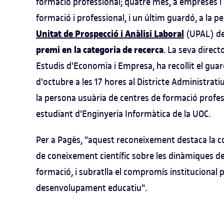
formació professional; quatre més, a empreses i e
formació i professional, i un últim guardó, a la 
Unitat de Prospecció i Anàlisi Laboral
(UPAL) de 
premi en la categoria de recerca
. La seva direct
Estudis d'Economia i Empresa, ha recollit el guard
d'octubre a les 17 hores al Districte Administrati
la persona usuària de centres de formació profes
estudiant d'Enginyeria Informàtica de la UOC.
Per a Pagès, "aquest reconeixement destaca la con
de coneixement científic sobre les dinàmiques de
formació, i subratlla el compromís institucional p
desenvolupament educatiu".