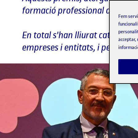
formació professional de quali
Fem serv
funcionali
personali
En total s'han lliurat catorze g
acceptar, 
empreses i entitats, i persones
informaci