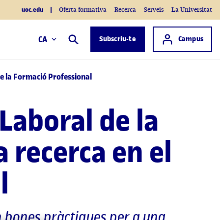
uoc.edu
Oferta formativa
Recerca
Serveis
La Universitat
Accés a
CA
Subscriu-te
Campus
Cercar
de la Formació Professional
 Laboral de la
 recerca en el
l
n bones pràctiques per a una