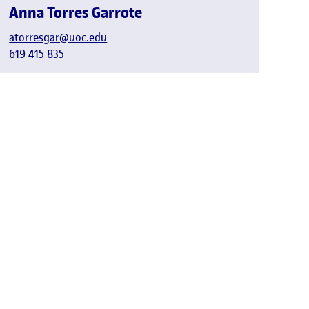
Anna Torres Garrote
atorresgar@uoc.edu
619 415 835