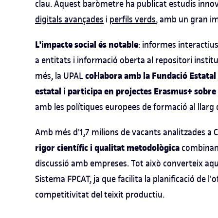
clau. Aquest baròmetre ha publicat estudis inn
digitals avançades
i
perfils verds
, amb un gran im
L'impacte social és notable
: informes interactiu
a entitats i informació oberta al repositori institu
col·labora amb la Fundació Estatal
més, la UPAL
estatal i participa en projectes Erasmus+ sobr
amb les polítiques europees de formació al llarg d
Amb més d'1,7 milions de vacants analitzades a C
rigor científic i qualitat metodològica
combinant
discussió amb empreses. Tot això converteix aqu
Sistema FPCAT, ja que facilita la planificació de l'
competitivitat del teixit productiu.