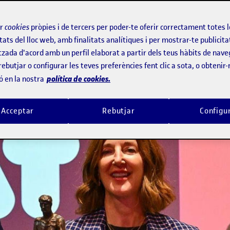
tat
ir
cookies
pròpies i de tercers per poder-te oferir correctament totes 
tats del lloc web, amb finalitats analítiques i per mostrar-te publicita
tzada d'acord amb un perfil elaborat a partir dels teus hàbits de nave
uardons a trajectòries individuals, ce
rebutjar o configurar les teves preferències fent clic a sota, o obtenir
 usuàries de centres formatius
política de cookies.
ó en la nostra
Acceptar
Rebutjar
Configu