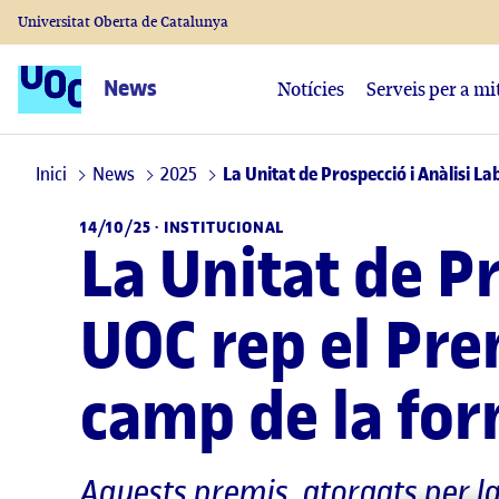
Universitat Oberta de Catalunya
News
Notícies
Serveis per a mi
Inici
News
2025
La Unitat de Prospecció i Anàlisi L
14/10/25 ·
INSTITUCIONAL
La Unitat de Pr
UOC rep el Pre
camp de la for
Aquests premis, atorgats per l