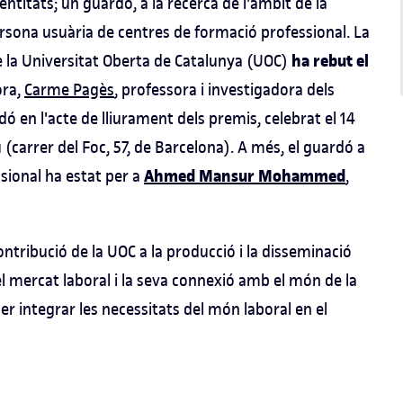
ntitats; un guardó, a la recerca de l'àmbit de la
persona usuària de centres de formació professional. La
ha rebut el
la Universitat Oberta de Catalunya (UOC)
ora,
Carme Pagès
, professora i investigadora dels
ó en l'acte de lliurament dels premis, celebrat el 14
u (carrer del Foc, 57, de Barcelona). A més, el guardó a
Ahmed Mansur Mohammed
sional ha estat per a
,
tribució de la UOC a la producció i la disseminació
l mercat laboral i la seva connexió amb el món de la
er integrar les necessitats del món laboral en el