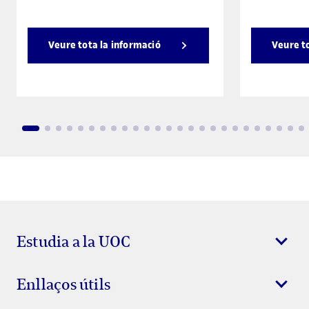
Veure tota la informació
Veure t
Estudia a la UOC
Enllaços útils