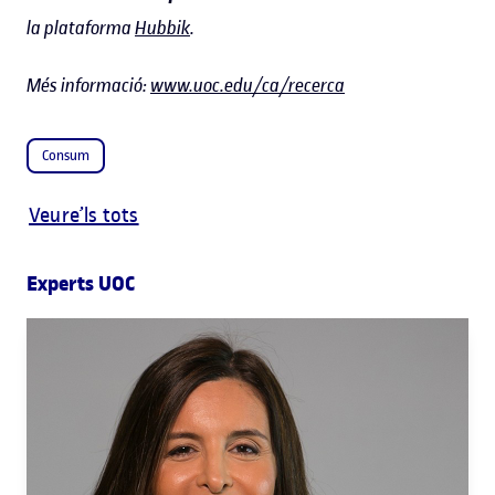
la plataforma
Hubbik
.
Més informació:
www.uoc.edu/ca/recerca
Consum
Veure’ls tots
Experts UOC