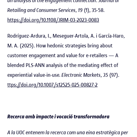
an analysis of the engagement connection
.
Journal of
Retailing and Consumer Services
,
19
(1), 35-58.
https://doi.org/10.1108/JRIM-03-2023-0083
Rodríguez-Ardura, I., Meseguer-Artola, A. i García-Haro,
M. A. (2025). How hedonic strategies bring about
customer engagement and value for e-retailers — A
blended PLS-ANN analysis of the mediating effect of
experiential value-in-use
. Electronic Markets
,
35
(97).
ttps://doi.org/10.1007/s12525-025-00827-2
Recerca amb impacte i vocació transformadora
A la UOC entenem la recerca com una eina estratègica per