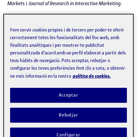
Markets
i
Journal of Research in Interactive Marketing
.
La principal conclusió de tots dos estudis és que les
estratègies d'
e-retailing
només generen veritable valor
Fem servir
cookies
pròpies i de tercers per poder-te oferir
correctament totes les funcionalitats del lloc web, amb
econòmic per a l'empresa
quan activen l'
engagement
, és
finalitats analítiques i per mostrar-te publicitat
a dir, el compromís o la implicació del consumidor amb la
personalitzada d'acord amb un perfil elaborat a partir dels
marca en tots els seus vessants: el cognitiu, l'afectiu i el
teus hàbits de navegació. Pots acceptar, rebutjar o
conductual.
configurar les teves preferències fent clic a sota, o obtenir-
política de cookies.
ne més informació en la nostra
“L'engagement és un vincle
Acceptar
psicològic profund pel qual el
consumidor se sent connectat amb
Rebutjar
la marca, hi para atenció, s'hi
interessa, hi vol col·laborar i hi
Configurar