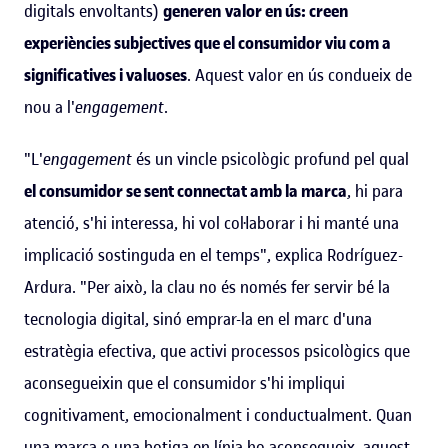
digitals envoltants)
generen
valor en ús: creen
experiències subjectives que el consumidor viu com a
significatives i valuoses
. Aquest valor en ús condueix de
nou a l'
engagement
.
"L'
engagement
és un vincle psicològic profund pel qual
el consumidor se sent connectat amb la marca
, hi para
atenció, s'hi interessa, hi vol col·laborar i hi manté una
implicació sostinguda en el temps", explica Rodríguez-
Ardura. "Per això, la clau no és només fer servir bé la
tecnologia digital, sinó emprar-la en el marc d'una
estratègia efectiva, que activi processos psicològics que
aconsegueixin que el consumidor s'hi impliqui
cognitivament, emocionalment i conductualment. Quan
una marca o una botiga en línia ho aconsegueix, aquest