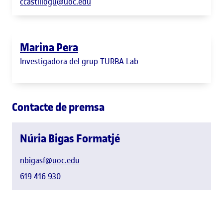
ccastillogu@uoc.edu
Marina Pera
Investigadora del grup TURBA Lab
Contacte de premsa
Núria Bigas Formatjé
nbigasf@uoc.edu
619 416 930