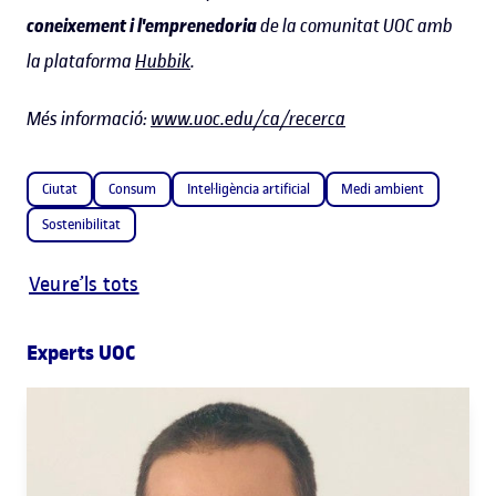
coneixement i l'emprenedoria
de la comunitat UOC amb
la plataforma
Hubbik
.
Més informació:
www.uoc.edu/ca/recerca
Ciutat
Consum
Intel·ligència artificial
Medi ambient
Sostenibilitat
Veure’ls tots
Experts UOC