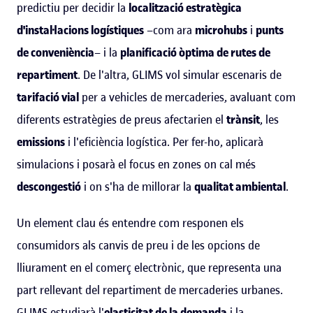
predictiu per decidir la
localització estratègica
d'instal·lacions logístiques
–com ara
microhubs
i
punts
de conveniència
– i la
planificació òptima de rutes de
repartiment
. De l'altra, GLIMS vol simular escenaris de
tarifació vial
per a vehicles de mercaderies, avaluant com
diferents estratègies de preus afectarien el
trànsit
, les
emissions
i l'eficiència logística. Per fer-ho, aplicarà
simulacions i posarà el focus en zones on cal més
descongestió
i on s'ha de millorar la
qualitat ambiental
.
Un element clau és entendre com responen els
consumidors als canvis de preu i de les opcions de
lliurament en el comerç electrònic, que representa una
part rellevant del repartiment de mercaderies urbanes.
GLIMS estudiarà l'
elasticitat de la demanda
i la