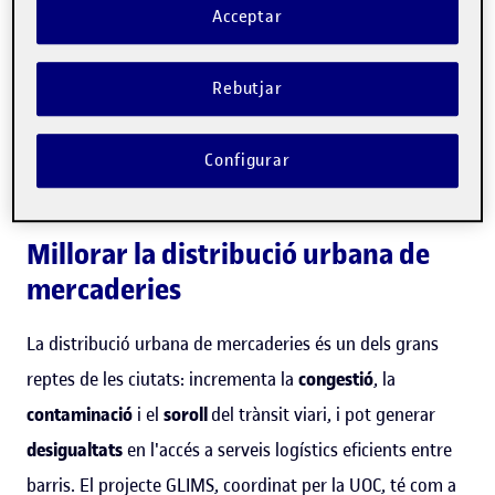
Acceptar
“La iniciativa també busca
contribuir a la col·laboració entre
Rebutjar
centres de recerca, les entitats del
tercer sector i el teixit econòmic i
Configurar
social de la ciutat”
Millorar la distribució urbana de
mercaderies
La distribució urbana de mercaderies és un dels grans
reptes de les ciutats: incrementa la
congestió
, la
contaminació
i el
soroll
del trànsit viari, i pot generar
desigualtats
en l'accés a serveis logístics eficients entre
barris. El projecte GLIMS, coordinat per la UOC, té com a