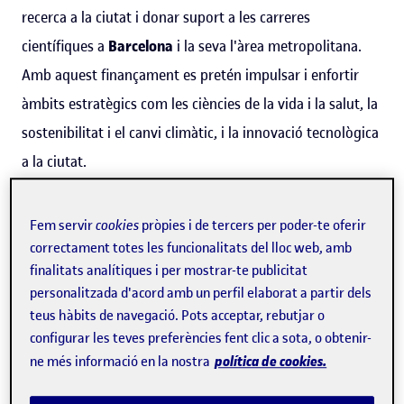
recerca a la ciutat i donar suport a les carreres
científiques a
Barcelona
i la seva l'àrea metropolitana.
Amb aquest finançament es pretén impulsar i enfortir
àmbits estratègics com les ciències de la vida i la salut, la
sostenibilitat i el canvi climàtic, i la innovació tecnològica
a la ciutat.
En aquesta nova edició, en la qual s'han aprovat
Fem servir
cookies
pròpies i de tercers per poder-te oferir
projectes amb la participació de 32 entitats, la UOC
correctament totes les funcionalitats del lloc web, amb
coordina el projecte de recerca GLIMS, per impulsar una
finalitats analítiques i per mostrar-te publicitat
personalitzada d'acord amb un perfil elaborat a partir dels
nova distribució urbana de mercaderies més sostenible, i
teus hàbits de navegació. Pots acceptar, rebutjar o
participa en WELLCOM, que té com a finalitat impulsar
configurar les teves preferències fent clic a sota, o obtenir-
els horts urbans de la capital catalana.
política de cookies.
ne més informació en la nostra