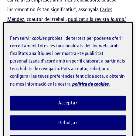
increment no és tan significatiu", assenyala
Carles
Méndez
, coautor del treball,
publicat a la revista
Journal
of the Knowledge Economy
, i membre del grup de recerca
interdisciplinària sobre les TIC
I2TIC-IA Lab
, adscrit al
Fem servir
cookies
pròpies i de tercers per poder-te oferir
correctament totes les funcionalitats del lloc web, amb
centre UOC-DIGIT
.
finalitats analítiques i per mostrar-te publicitat
personalitzada d'acord amb un perfil elaborat a partir dels
teus hàbits de navegació. Pots acceptar, rebutjar o
“Com més petita és la indústria, la
configurar les teves preferències fent clic a sota, o obtenir-
implantació dels robots afecta més
política de cookies.
ne més informació en la nostra
beneficiosament la productivitat”
Acceptar
A més de la mida de l'empresa, l'estudi mostra que un
Rebutjar
altre factor clau que
influeix sobre l'impacte és el grau
d'innovació de les indústries
. "Tot i que la implementació