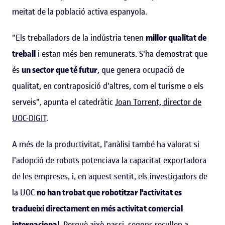
meitat de la població activa espanyola.
"Els treballadors de la indústria tenen
millor qualitat de
treball
i estan més ben remunerats. S'ha demostrat que
és
un sector que té futur
, que genera ocupació de
qualitat, en contraposició d'altres, com el turisme o els
serveis", apunta el catedràtic
Joan Torrent, director de
UOC-DIGIT
.
A més de la productivitat, l'anàlisi també ha valorat si
l'adopció de robots potenciava la capacitat exportadora
de les empreses, i, en aquest sentit, els investigadors de
la UOC
no han trobat que robotitzar l'activitat es
tradueixi directament en més activitat comercial
internacional
. Perquè això passi, segons recullen a