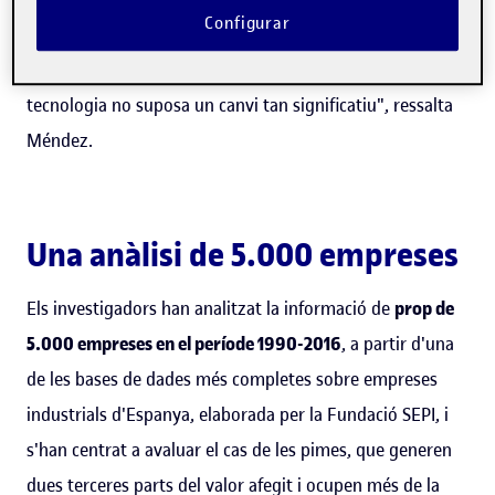
Configurar
de robots és positiva en tots els casos, en aquelles
indústries més innovadores, la incorporació d'aquesta
tecnologia no suposa un canvi tan significatiu", ressalta
Méndez.
Una anàlisi de 5.000 empreses
Els investigadors han analitzat la informació de
prop de
5.000 empreses en el període 1990-2016
, a partir d'una
de les bases de dades més completes sobre empreses
industrials d'Espanya, elaborada per la Fundació SEPI, i
s'han centrat a avaluar el cas de les pimes, que generen
dues terceres parts del valor afegit i ocupen més de la