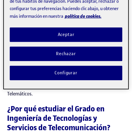
de tus hábitos de navegación. Puedes aceptar, rechazar o
configurar tus preferencias haciendo clic abajo, u obtener
La UOC ofrece el grado de Ingeniería de Tecnologías y
política de cookies.
más información en nuestra
Servicios de Telecomunicación, una
titulación oficial de
alto nivel y rigor académico
que acredita al graduado
Aceptar
como
ingeniero técnico de telecomunicación
para que
pueda ejercer profesionalmente en este ámbito.
Rechazar
El estudiantado complementa su formación común
Configurar
obligatoria con una
especialización tecnológica
específica
: Sistemas de Telecomunicación y Sistemas
Telemáticos.
¿Por qué estudiar el Grado en
Ingeniería de Tecnologías y
Servicios de Telecomunicación?