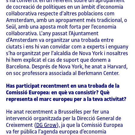
s’ha convertit en un referent sobre un apropament
de cocreació de polítiques en un àmbit d’economia
col·laborativa respecte d’altres poblacions com
Amsterdam, amb un apropament més tradicional, o
Seül, amb una aposta molt forta per l’economia
col·laborativa. L’any passat l’Ajuntament
d’Amsterdam va organitzar una trobada entre
ciutats i ens hi van convidar com a experts i enguany
s’ha organitzat per l’alcaldia de Nova York i nosaltres
hi hem explicat el cas de suport que donem a
Barcelona. Després de Nova York, he anat a Harvard,
on soc professora associada al Berkmann Center.
Has participat recentment en una trobada de la
Comissió Europea: en què va consistir? Què
representa el marc europeu per a la teva activitat?
He anat recentment a Brussel·les per fer una
intervenció organitzada per la Direcció General de
Creixement (
DG Grow
), ja que la Comissió Europea
va fer pública l’agenda europea d’economia