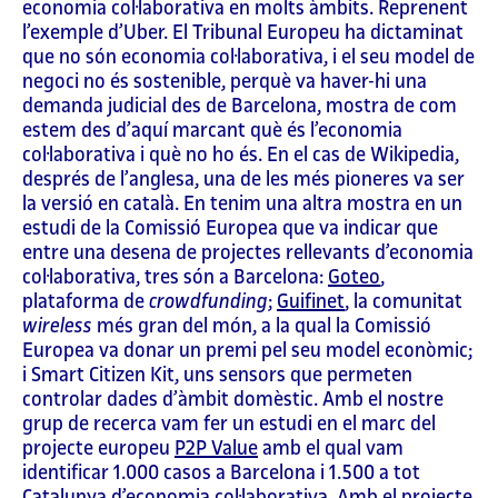
economia col·laborativa en molts àmbits. Reprenent
l’exemple d’Uber. El Tribunal Europeu ha dictaminat
que no són economia col·laborativa, i el seu model de
negoci no és sostenible, perquè va haver-hi una
demanda judicial des de Barcelona, mostra de com
estem des d’aquí marcant què és l’economia
col·laborativa i què no ho és. En el cas de Wikipedia,
després de l’anglesa, una de les més pioneres va ser
la versió en català. En tenim una altra mostra en un
estudi de la Comissió Europea que va indicar que
entre una desena de projectes rellevants d’economia
col·laborativa, tres són a Barcelona:
Goteo
,
plataforma de
crowdfunding
;
Guifinet
, la comunitat
wireless
més gran del món, a la qual la Comissió
Europea va donar un premi pel seu model econòmic;
i Smart Citizen Kit, uns sensors que permeten
controlar dades d’àmbit domèstic. Amb el nostre
grup de recerca vam fer un estudi en el marc del
projecte europeu
P2P Value
amb el qual vam
identificar 1.000 casos a Barcelona i 1.500 a tot
Catalunya d’economia col·laborativa. Amb el projecte