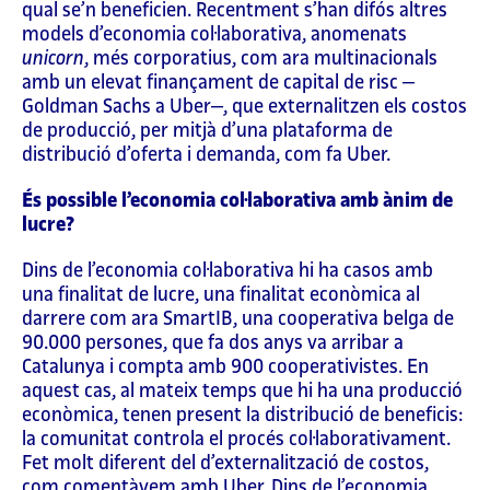
qual se’n beneficien. Recentment s’han difós altres
models d’economia col·laborativa, anomenats
unicorn
, més corporatius, com ara multinacionals
amb un elevat finançament de capital de risc ‒
Goldman Sachs a Uber‒, que externalitzen els costos
de producció, per mitjà d’una plataforma de
distribució d’oferta i demanda, com fa Uber.
És possible l’economia col·laborativa amb ànim de
lucre?
Dins de l’economia col·laborativa hi ha casos amb
una finalitat de lucre, una finalitat econòmica al
darrere com ara SmartIB, una cooperativa belga de
90.000 persones, que fa dos anys va arribar a
Catalunya i compta amb 900 cooperativistes. En
aquest cas, al mateix temps que hi ha una producció
econòmica, tenen present la distribució de beneficis:
la comunitat controla el procés col·laborativament.
Fet molt diferent del d’externalització de costos,
com comentàvem amb Uber. Dins de l’economia