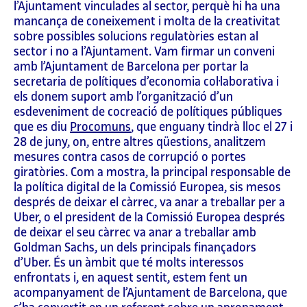
l’Ajuntament vinculades al sector, perquè hi ha una
mancança de coneixement i molta de la creativitat
sobre possibles solucions regulatòries estan al
sector i no a l’Ajuntament. Vam firmar un conveni
amb l’Ajuntament de Barcelona per portar la
secretaria de polítiques d’economia col·laborativa i
els donem suport amb l’organització d’un
esdeveniment de cocreació de polítiques públiques
que es diu
Procomuns
, que enguany tindrà lloc el 27 i
28 de juny, on, entre altres qüestions, analitzem
mesures contra casos de corrupció o portes
giratòries. Com a mostra, la principal responsable de
la política digital de la Comissió Europea, sis mesos
després de deixar el càrrec, va anar a treballar per a
Uber, o el president de la Comissió Europea després
de deixar el seu càrrec va anar a treballar amb
Goldman Sachs, un dels principals finançadors
d’Uber. És un àmbit que té molts interessos
enfrontats i, en aquest sentit, estem fent un
acompanyament de l’Ajuntament de Barcelona, que