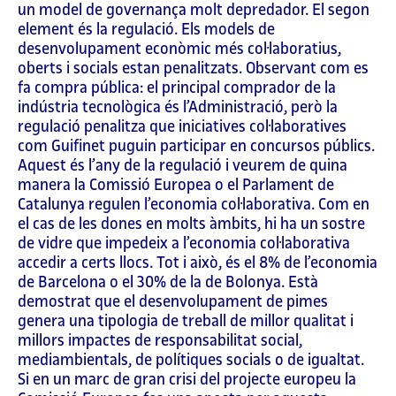
un model de governança molt depredador. El segon
element és la regulació. Els models de
desenvolupament econòmic més col·laboratius,
oberts i socials estan penalitzats. Observant com es
fa compra pública: el principal comprador de la
indústria tecnològica és l’Administració, però la
regulació penalitza que iniciatives col·laboratives
com Guifinet puguin participar en concursos públics.
Aquest és l’any de la regulació i veurem de quina
manera la Comissió Europea o el Parlament de
Catalunya regulen l’economia col·laborativa. Com en
el cas de les dones en molts àmbits, hi ha un sostre
de vidre que impedeix a l’economia col·laborativa
accedir a certs llocs. Tot i això, és el 8% de l’economia
de Barcelona o el 30% de la de Bolonya. Està
demostrat que el desenvolupament de pimes
genera una tipologia de treball de millor qualitat i
millors impactes de responsabilitat social,
mediambientals, de polítiques socials o de igualtat.
Si en un marc de gran crisi del projecte europeu la