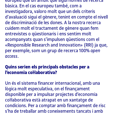
europeu que un àmbit que sigui només de recerca
bàsica. En el cas europeu també, com a
investigadora, valoro molt que un dels criteris
d’avaluació sigui el gènere, tenint en compte el nivell
de discriminació de les dones. A la nostra recerca
cuidem molt el tractament de gènere quan fem
entrevistes o qüestionaris i ens sentim molt
acompanyats quan s’impulsen qüestions com el
«Responsible Research and Innovation» (RRI) ja que,
per exemple, som un grup de recerca 100%
open
access
.
Quins serien els principals obstacles per a
l’economia col·laborativa?
Un és el sistema financer internacional, amb una
lògica molt especulativa, on el finançament
disponible per a impulsar projectes d’economia
col·laborativa està atrapat en un xantatge de
condicions. Per a comptar amb finançament de risc
s’ha de treballar amb coneixements tancats i amb