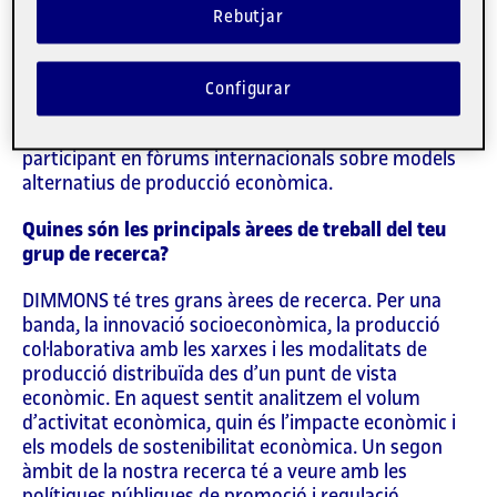
grup Digital Commons (
DIMMONS
) de l’IN3, centre
Rebutjar
de recerca de la UOC, és experta en innovació
socioeconòmica, concretament en economia
col·laborativa. Fuster és també professora associada
Configurar
a la Universitat Harvard i assessora institucions com
l’Ajuntament de Barcelona o la Comissió Europea,
participant en fòrums internacionals sobre models
alternatius de producció econòmica.
Quines són les principals àrees de treball del teu
grup de recerca?
DIMMONS té tres grans àrees de recerca. Per una
banda, la innovació socioeconòmica, la producció
col·laborativa amb les xarxes i les modalitats de
producció distribuïda des d’un punt de vista
econòmic. En aquest sentit analitzem el volum
d’activitat econòmica, quin és l’impacte econòmic i
els models de sostenibilitat econòmica. Un segon
àmbit de la nostra recerca té a veure amb les
polítiques públiques de promoció i regulació