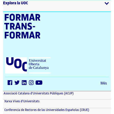
Explora la UOC
FORMAR
TRANS­
FORMAR
U
n
i
v
e
r
Més
s
i
Associació Catalana d'Universitats Públiques (ACUP)
t
a
Xarxa Vives d'Universitats
t
O
Conferencia de Rectores de las Universidades Españolas (CRUE)
b