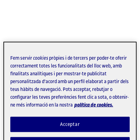
Fem servir
cookies
pròpies i de tercers per poder-te oferir
correctament totes les funcionalitats del lloc web, amb
finalitats analítiques i per mostrar-te publicitat
personalitzada d'acord amb un perfil elaborat a partir dels
teus hàbits de navegació. Pots acceptar, rebutjar o
configurar les teves preferències fent clic a sota, o obtenir-
ne més informació en la nostra
política de cookies.
Antropòloga, economista i doctora en Ciències
Polítiques i Socials,
Mayo Fuster
va treballar durant
Acceptar
cinc anys a diverses ONG i organitzacions de
moviments socials. La investigadora principal del