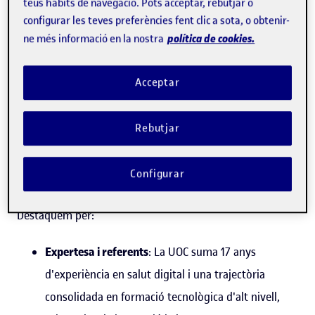
teus hàbits de navegació. Pots acceptar, rebutjar o
Informa't i inscriu-t'hi
configurar les teves preferències fent clic a sota, o obtenir-
política de cookies.
ne més informació en la nostra
Per què estudiar el grau
Acceptar
d'Enginyeria Biomèdica a la
UOC?
Rebutjar
La UOC t'ofereix una formació d'excel·lència en enginyeria
Configurar
biomèdica, amb un model 100 % en línia i flexible.
Destaquem per:
Expertesa i referents
: La UOC suma 17 anys
d'experiència en salut digital i una trajectòria
consolidada en formació tecnològica d'alt nivell,