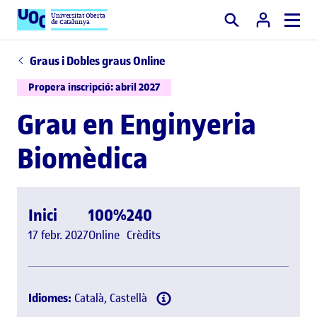
Universitat Oberta
de Catalunya
Cercar
Graus i Dobles graus Online
Propera inscripció: abril 2027
Grau en Enginyeria
Biomèdica
Inici
100%
240
17 febr. 2027
Online
Crèdits
Idiomes:
Català, Castellà