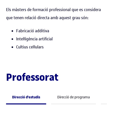
Els màsters de formació professional que es considera
que tenen relació directa amb aquest grau són:
Fabricació additiva
Intel·ligència artificial
Cultius cel·lulars
Professorat
Direcció d'estudis
Direcció de programa
Pro