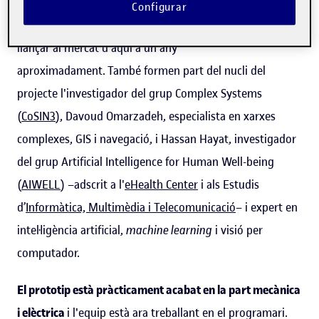
SpinUOC 2023
–impulsat per la plataforma
Hubbik
–, està
Configurar
en una fase avançada, i Rahmanikivi preveu poder-lo
llançar al mercat d'aquí a un any
aproximadament. També formen part del nucli del
projecte l'investigador del grup Complex Systems
(
CoSIN3
), Davoud Omarzadeh, especialista en xarxes
complexes, GIS i navegació, i Hassan Hayat, investigador
del grup Artificial Intelligence for Human Well-being
(
AIWELL
) –adscrit a l'
eHealth Center
i als Estudis
d’
Informàtica, Multimèdia i Telecomunicació
– i expert en
intel·ligència artificial,
machine learning
i visió per
computador.
El prototip està pràcticament acabat en la part mecànica
i elèctrica
i l'equip està ara treballant en el programari.