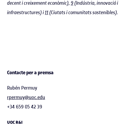
decent i creixement econòmic),
9
(Indústria, innovació i
infraestructures) i
11
(Ciutats i comunitats sostenibles).
Contacte per a premsa
Rubén Permuy
rpermuy@uoc.edu
+34 659 05 42 39
UOC R&I