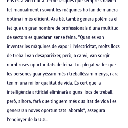
Ens estalvien dur a terme tasques que sempre s'havien
fet manualment i sovint les màquines ho fan de manera
òptima i més eficient. Ara bé, també genera polèmica el
fet que un gran nombre de professionals d'una multitud
de sectors es quedaran sense feina. "Quan es van
inventar les màquines de vapor i l'electricitat, molts llocs
de treball van desaparèixer, però, a canvi, van sorgir
nombroses oportunitats de feina. Tot plegat va fer que
les persones guanyéssim més i treballéssim menys, i ara
tenim una millor qualitat de vida. És cert que la
intel·ligència artificial eliminarà alguns llocs de treball,
però, alhora, farà que tinguem més qualitat de vida i es
generaran noves oportunitats laborals", assegura
l'enginyer de la UOC.