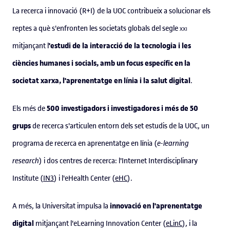
La recerca i innovació (R+I) de la UOC contribueix a solucionar els
reptes a què s'enfronten les societats globals del segle
xxi
'estudi de la interacció de la tecnologia i les
mitjançant l
ciències humanes i socials, amb un focus específic en la
societat xarxa, l'aprenentatge en línia i la salut digital
.
500 investigadors i investigadores i més de 50
Els més de
grups
de recerca s'articulen entorn dels set estudis de la UOC, un
programa de recerca en aprenentatge en línia (
e-learning
research
) i dos centres de recerca: l'Internet Interdisciplinary
Institute (
IN3
) i l'eHealth Center (
eHC
).
innovació en l'aprenentatge
A més, la Universitat impulsa la
digital
mitjançant l'eLearning Innovation Center (
eLinC
), i la