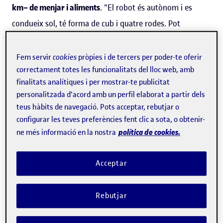
km– de menjar i aliments
. "El robot és autònom i es
condueix sol, té forma de cub i quatre rodes. Pot
transportar una càrrega de fins a quinze quilos i es
desplaça d'un lloc a un altre gràcies a un sistema format
Fem servir
cookies
pròpies i de tercers per poder-te oferir
correctament totes les funcionalitats del lloc web, amb
per sensors, càmeres i GPS que li permeten detectar
finalitats analítiques i per mostrar-te publicitat
obstacles i avançar", explica Rahmanikivi, que és el
personalitzada d'acord amb un perfil elaborat a partir dels
cervell i el líder del projecte.
teus hàbits de navegació. Pots acceptar, rebutjar o
configurar les teves preferències fent clic a sota, o obtenir-
Aquest enginyer és estudiant del programa de doctorat
política de cookies.
ne més informació en la nostra
de
Tecnologies de la Informació i de Xarxes
i membre del
grup de recerca K-ryptography and Information Security
Acceptar
for Open Networks (
KISON
) de l'Internet Interdisciplinary
Institute (
IN3
) de la Universitat Oberta de Catalunya
Rebutjar
(
UOC
). El projecte, finalista del programa d'emprenedoria