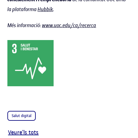
la plataforma
Hubbik
.
Més informació:
www.uoc.edu/ca/recerca
Salut digital
Veure’ls tots