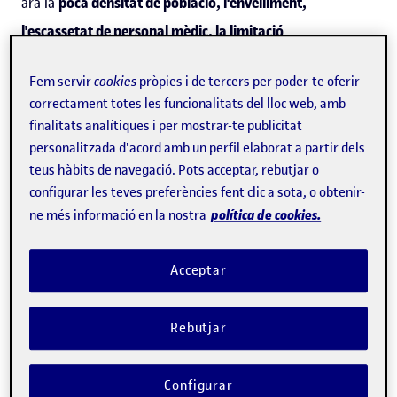
ara la
poca densitat de població, l'envelliment,
l'escassetat de personal mèdic, la limitació
d'equipaments i unes condicions climàtiques
que
Fem servir
cookies
pròpies i de tercers per poder-te oferir
dificulten l'accés a l'atenció. El resultat és conegut:
correctament totes les funcionalitats del lloc web, amb
pacients que ocupen llits hospitalaris només perquè
finalitats analítiques i per mostrar-te publicitat
necessiten vigilància, fet que redueix la disponibilitat per
personalitzada d'acord amb un perfil elaborat a partir dels
teus hàbits de navegació. Pots acceptar, rebutjar o
als casos greus.
configurar les teves preferències fent clic a sota, o obtenir-
política de cookies.
ne més informació en la nostra
"Tenim una taxa de sobreenvelliment molt important i
unes distàncies molt llargues per arribar a un centre
Acceptar
hospitalari. Això provoca que a vegades hàgim de
traslladar pacients d'edat avançada per fer una única
Rebutjar
prova o una valoració que suposa més temps de trasllat
que d'activitat assistencial. Per això pensem que
Configurar
projectes com
el monitoratge a distància ens permeten