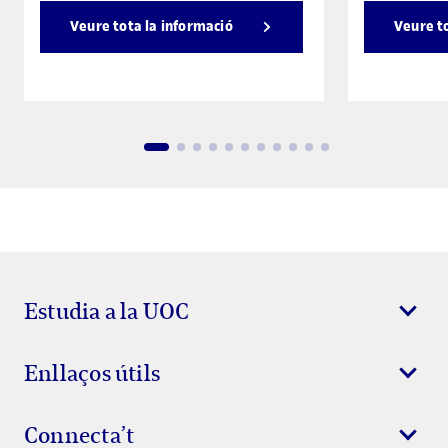
Veure tota la informació
Veure t
Estudia a la UOC
Enllaços útils
Connecta’t