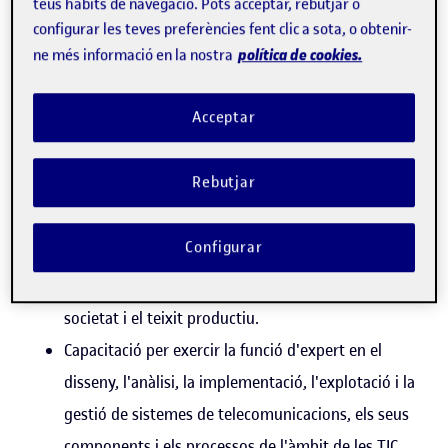
teus hàbits de navegació. Pots acceptar, rebutjar o
El màster universitari d'Enginyeria de Telecomunicació és
configurar les teves preferències fent clic a sota, o obtenir-
una aposta de futur per a la teva carrera professional:
política de cookies.
ne més informació en la nostra
Màster habilitant per a l'exercici de la professió
Acceptar
d'enginyer de telecomunicació (Ordre
CIN/355/2009).
Rebutjar
Taxa d'ocupabilitat elevada (97,1 % el 2020, segons
l'Institut Nacional d'Estadística).
Configurar
Sector amb demanda i futur professional: les
telecomunicacions són un element clau en la
societat i el teixit productiu.
Capacitació per exercir la funció d'expert en el
disseny, l'anàlisi, la implementació, l'explotació i la
gestió de sistemes de telecomunicacions, els seus
components i els processos de l'àmbit de les TIC.