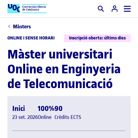
Universitat Oberta
de Catalunya
Cercar
Màsters
ONLINE I SENSE HORARI
Inscripció oberta: últims dies
Màster universitari
Online en Enginyeria
de Telecomunicació
Inici
100%
90
23 set. 2026
Online
Crèdits ECTS