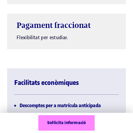
Pagament fraccionat
Flexibilitat per estudiar.
Facilitats econòmiques
Descomptes per a matrícula anticipada
Sol·licita informació
Pagament fraccionat en quotes