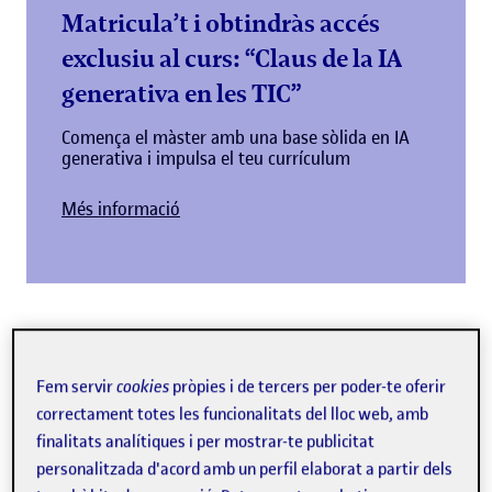
Matricula’t i obtindràs accés
exclusiu al curs: “Claus de la IA
generativa en les TIC”
Comença el màster amb una base sòlida en IA
generativa i impulsa el teu currículum
Més informació
Per què estudiar el màster
Fem servir
cookies
pròpies i de tercers per poder-te oferir
universitari d'Enginyeria de
correctament totes les funcionalitats del lloc web, amb
Telecomunicació?
finalitats analítiques i per mostrar-te publicitat
personalitzada d'acord amb un perfil elaborat a partir dels