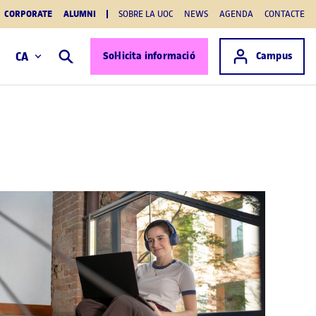
CORPORATE
ALUMNI
SOBRE LA UOC
NEWS
AGENDA
CONTACTE
Accés a
CA
Sol·licita informació
Campus
Cercar