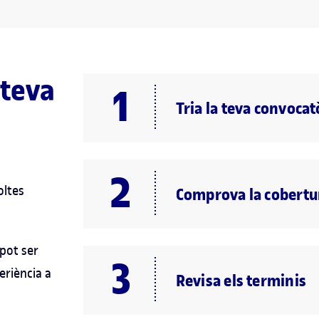
 teva
Tria la teva convocat
oltes
Comprova la cobertur
 pot ser
eriència a
Revisa els terminis