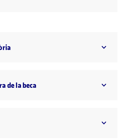
òria
a de la beca