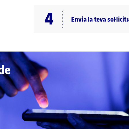
Envia la teva sol·licit
 de