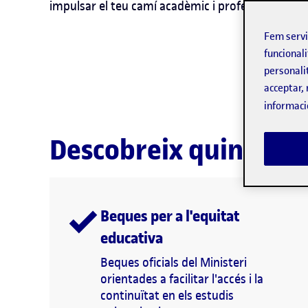
impulsar el teu camí acadèmic i professional.
Fem serv
funcionali
personali
acceptar, 
informaci
Descobreix quin tipus 
Beques per a l'equitat
educativa
Beques oficials del Ministeri
orientades a facilitar l'accés i la
continuïtat en els estudis