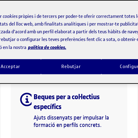
ir
cookies
pròpies i de tercers per poder-te oferir correctament totes 
tats del lloc web, amb finalitats analítiques i per mostrar-te publicita
tzada d'acord amb un perfil elaborat a partir dels teus hàbits de nave
rebutjar o configurar les teves preferències fent clic a sota, o obtenir
política de cookies.
ó en la nostra
d'ajuts pots sol·licitar
Acceptar
Rebutjar
Configu
Beques per a col·lectius
específics
Ajuts dissenyats per impulsar la
formació en perfils concrets.