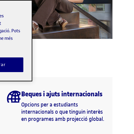
les
t
gació. Pots
-ne més
rar
Beques i ajuts internacionals
Opcions per a estudiants
internacionals o que tinguin interès
en programes amb projecció global.