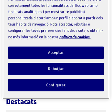
neteja ètnica"
correctament totes les funcionalitats del lloc web, amb
projecte digit
finalitats analítiques i per mostrar-te publicitat
La resident internacional del CCCB i la
literatura ca
personalitzada d'acord amb un perfil elaborat a partir dels
UOC és una referent internacional pel
teus hàbits de navegació. Pots acceptar, rebutjar o
configurar les teves preferències fent clic a sota, o obtenir-
seu treball sobre el terreny a
política de cookies.
ne més informació en la nostra
Cisjordània i la cobertura de la situació
que es viu a la regió
Acceptar
Rebutjar
Configurar
Destacats