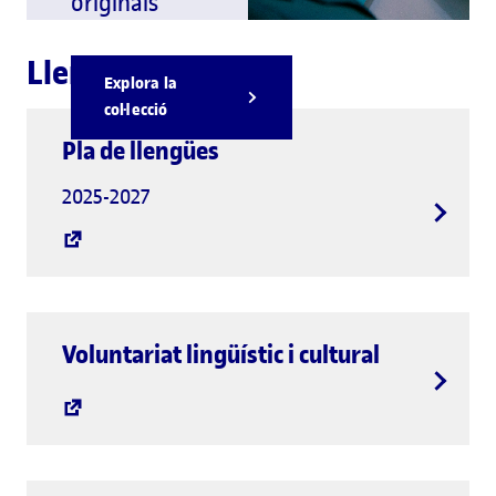
originals
Llengua i cultura
Explora la
col·lecció
Pla de llengües
2025-2027
Voluntariat lingüístic i cultural