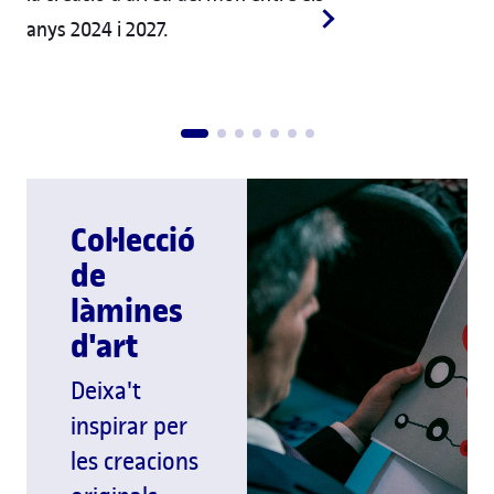
anys 2024 i 2027.
Col·lecció
de
làmines
d'art
Deixa't
inspirar per
les creacions