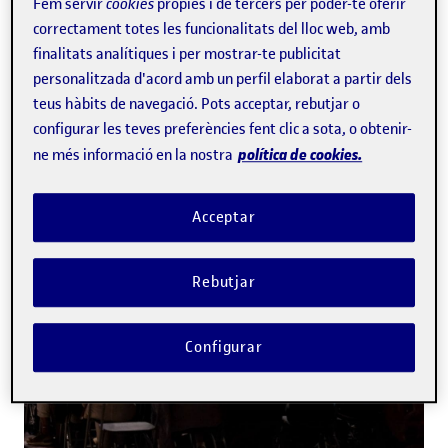
Fem servir
cookies
pròpies i de tercers per poder-te oferir
correctament totes les funcionalitats del lloc web, amb
Hi participen figures de referència, com ara
Eliane Brum
,
finalitats analítiques i per mostrar-te publicitat
Tsitsi Dangarembga
,
Patricia Evangelista
,
Yásnaya Elena
personalitzada d'acord amb un perfil elaborat a partir dels
A. Gil
o
Patrick Radden Keefe
.
teus hàbits de navegació. Pots acceptar, rebutjar o
configurar les teves preferències fent clic a sota, o obtenir-
política de cookies.
ne més informació en la nostra
Acceptar
Rebutjar
Configurar