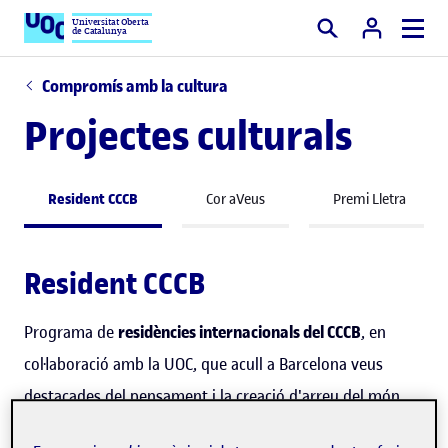
Universitat Oberta
de Catalunya
Cercar
Compromís amb la cultura
Projectes culturals
Resident CCCB
Cor aVeus
Premi Lletra
Resident CCCB
Programa de
residències internacionals del CCCB
, en
col·laboració amb la UOC, que acull a Barcelona veus
destacades del pensament i la creació d'arreu del món
entre els anys 2024 i 2027.