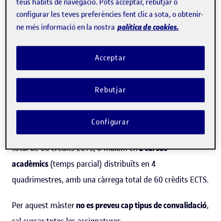
teus hàbits de navegació. Pots acceptar, rebutjar o
configurar les teves preferències fent clic a sota, o obtenir-
política de cookies.
ne més informació en la nostra
L'Oficina d'Accés a la Universitat
de la Generalitat de
Acceptar
Catalunya és la responsable del procés de
preinscripció
al
màster. Quan hagis obtingut la plaça podràs fer la
matrícula a la UOC.
Rebutjar
El màster només es pot cursar en
1 curs acadèmic (temps
Configurar
complet)
distribuït en 2 quadrimestres, amb una càrrega
total de 60 crèdits ECTS, o màxim en
2 cursos
acadèmics
(temps parcial) distribuïts en 4
quadrimestres, amb una càrrega total de 60 crèdits ECTS.
Per aquest màster
no es preveu cap tipus de convalidació
,
cal cursar totes les assignatures.