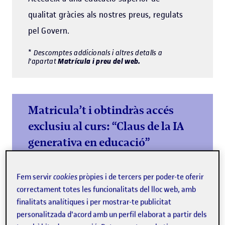
qualitat gràcies als nostres preus, regulats
pel Govern.
*
Descomptes addicionals i altres detalls a
Matrícula i preu del web.
l'apartat
Matricula’t i obtindràs accés
exclusiu al curs: “Claus de la IA
generativa en educació”
Comença el màster amb una base sòlida en IA
generativa i impulsa el teu currículum
Fem servir
cookies
pròpies i de tercers per poder-te oferir
correctament totes les funcionalitats del lloc web, amb
Més informació
finalitats analítiques i per mostrar-te publicitat
personalitzada d'acord amb un perfil elaborat a partir dels