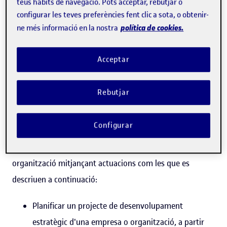
teus hàbits de navegació. Pots acceptar, rebutjar o
configurar les teves preferències fent clic a sota, o obtenir-
Per què estudiar el Màster
política de cookies.
ne més informació en la nostra
Universitari d'Innovació i
Transfomació Digital de la
Acceptar
UOC?
Rebutjar
A partir de l'adquisició d'una visió estratègica per a
liderar els processos de canvi de la gestió de la innovació
Configurar
i de la transformació digital, el màster forma a
professionals capaços de transformar la seva
organització mitjançant actuacions com les que es
descriuen a continuació:
Planificar un projecte de desenvolupament
estratègic d'una empresa o organització, a partir