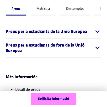
Preus
Matrícula
Descomptes
Beq
Preus per a estudiants de la Unió Europea
Preus per a estudiants de fora de la Unió
Europea
Més informació:
Detall de preus
Beques, ajuts i descomptes
Sol·licita informació