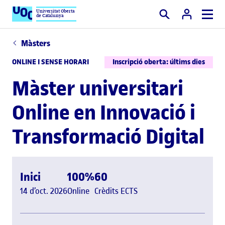
Universitat Oberta
de Catalunya
Cercar
Màsters
ONLINE I SENSE HORARI
Inscripció oberta: últims dies
Màster universitari
Online en Innovació i
Transformació Digital
Inici
100%
60
14 d’oct. 2026
Online
Crèdits ECTS