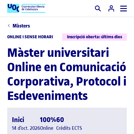
Universitat Oberta
de Catalunya
Cercar
Màsters
ONLINE I SENSE HORARI
Inscripció oberta: últims dies
Màster universitari
Online en Comunicació
Corporativa, Protocol i
Esdeveniments
Inici
100%
60
14 d’oct. 2026
Online
Crèdits ECTS