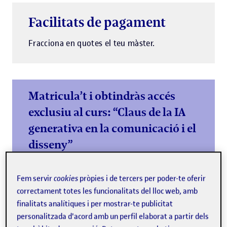
Facilitats de pagament
Fracciona en quotes el teu màster.
Matricula’t i obtindràs accés
exclusiu al curs: “Claus de la IA
generativa en la comunicació i el
disseny”
Comença el màster amb una base sòlida en IA
generativa i impulsa el teu currículum
Fem servir
cookies
pròpies i de tercers per poder-te oferir
correctament totes les funcionalitats del lloc web, amb
Més informació
finalitats analítiques i per mostrar-te publicitat
personalitzada d'acord amb un perfil elaborat a partir dels