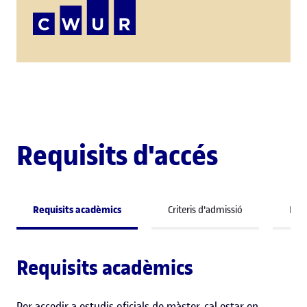
Requisits d'accés
Requisits acadèmics
Criteris d'admissió
Perf
Requisits acadèmics
Per accedir a estudis oficials de màster, cal estar en