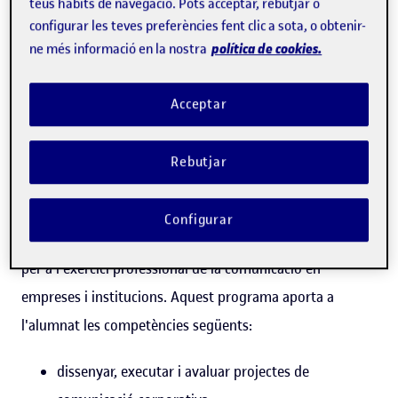
teus hàbits de navegació. Pots acceptar, rebutjar o
configurar les teves preferències fent clic a sota, o obtenir-
política de cookies.
ne més informació en la nostra
Acceptar
Rebutjar
El màster universitari de Comunicació corporativa,
Configurar
protocol i esdeveniments de la UOC capacita l'estudiantat
per a l'exercici professional de la comunicació en
empreses i institucions. Aquest programa aporta a
l'alumnat les competències següents:
dissenyar, executar i avaluar projectes de