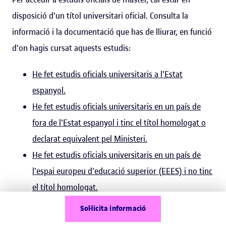
disposició d'un títol universitari oficial. Consulta la
informació i la documentació que has de lliurar, en funció
d'on hagis cursat aquests estudis:
He fet estudis oficials universitaris a l'Estat
espanyol.
He fet estudis oficials universitaris en un país de
fora de l'Estat espanyol i tinc el títol homologat o
declarat equivalent pel Ministeri.
He fet estudis oficials universitaris en un país de
l'espai europeu d'educació superior (EEES) i no tinc
el títol homologat.
He fet estudis universitaris oficials a Llatinoamèrica
Sol·licita informació
o a altres països de fora de l'espai europeu