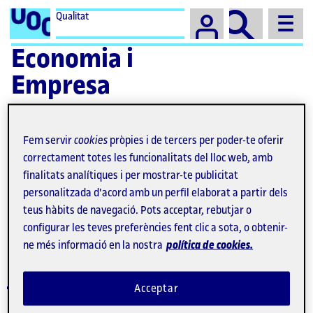
Campus
Qualitat
Economia i
Empresa
Fem servir
cookies
pròpies i de tercers per poder-te oferir
correctament totes les funcionalitats del lloc web, amb
finalitats analítiques i per mostrar-te publicitat
Màster Universitari en
personalitzada d'acord amb un perfil elaborat a partir dels
Sostenibilitat i Gestió de la
teus hàbits de navegació. Pots acceptar, rebutjar o
configurar les teves preferències fent clic a sota, o obtenir-
Responsabilitat Social
ne més informació en la nostra
política de cookies.
Acceptar