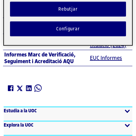
Avaluació
Rebutjar
Registre d'Universitats, Centres i
RUCT
Títols
Configurar
Memòria de la
Memòria
titulació (2024)
Informes Marc de Verificació,
EUC Informes
Seguiment i Acreditació AQU
Estudia a la UOC
Explora la UOC