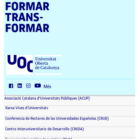
FORMAR
TRANS­
FORMAR
U
n
i
v
e
r
Més
s
i
Associació Catalana d'Universitats Públiques (ACUP)
t
a
Xarxa Vives d'Universitats
t
O
Conferencia de Rectores de las Universidades Españolas (CRUE)
b
e
Centro Interuniversitario de Desarrollo (CINDA)
r