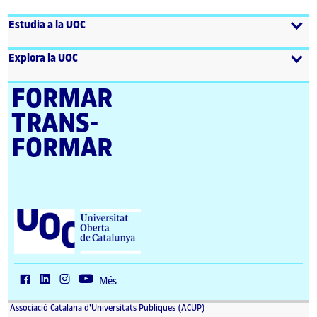
Estudia a la UOC
Explora la UOC
FORMAR
TRANS­
FORMAR
U
n
i
v
e
r
Més
s
i
Associació Catalana d'Universitats Públiques (ACUP)
t