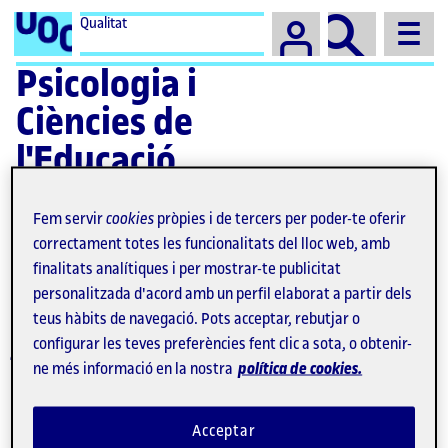
Campus
Qualitat
Psicologia i
Ciències de
l'Educació
Fem servir
cookies
pròpies i de tercers per poder-te oferir
correctament totes les funcionalitats del lloc web, amb
finalitats analítiques i per mostrar-te publicitat
personalitzada d'acord amb un perfil elaborat a partir dels
Màster universitari en
teus hàbits de navegació. Pots acceptar, rebutjar o
Avaluació i Gestió de la
configurar les teves preferències fent clic a sota, o obtenir-
ne més informació en la nostra
política de cookies.
Qualitat de l'Educació
Superior
Acceptar