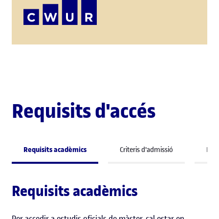
Requisits d'accés
Requisits acadèmics
Criteris d'admissió
Perf
Requisits acadèmics
Per accedir a estudis oficials de màster, cal estar en