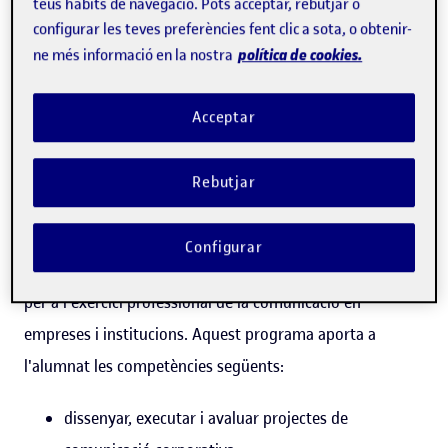
teus hàbits de navegació. Pots acceptar, rebutjar o
configurar les teves preferències fent clic a sota, o obtenir-
política de cookies.
ne més informació en la nostra
Acceptar
Rebutjar
El màster universitari de Comunicació corporativa,
Configurar
protocol i esdeveniments de la UOC capacita l'estudiantat
per a l'exercici professional de la comunicació en
empreses i institucions. Aquest programa aporta a
l'alumnat les competències següents:
dissenyar, executar i avaluar projectes de