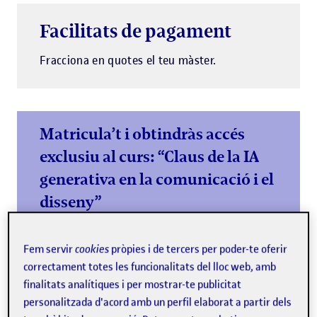
Facilitats de pagament
Fracciona en quotes el teu màster.
Matricula’t i obtindràs accés
exclusiu al curs: “Claus de la IA
generativa en la comunicació i el
disseny”
Comença el màster amb una base sòlida en IA
generativa i impulsa el teu currículum
Fem servir
cookies
pròpies i de tercers per poder-te oferir
correctament totes les funcionalitats del lloc web, amb
Més informació
finalitats analítiques i per mostrar-te publicitat
personalitzada d'acord amb un perfil elaborat a partir dels