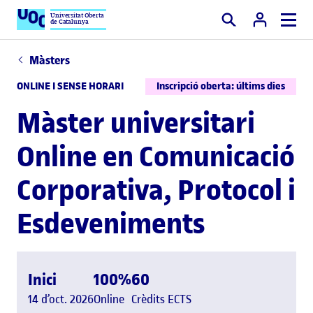
Universitat Oberta
de Catalunya
Cercar
Màsters
ONLINE I SENSE HORARI
Inscripció oberta: últims dies
Màster universitari
Online en Comunicació
Corporativa, Protocol i
Esdeveniments
Inici
100%
60
14 d’oct. 2026
Online
Crèdits ECTS