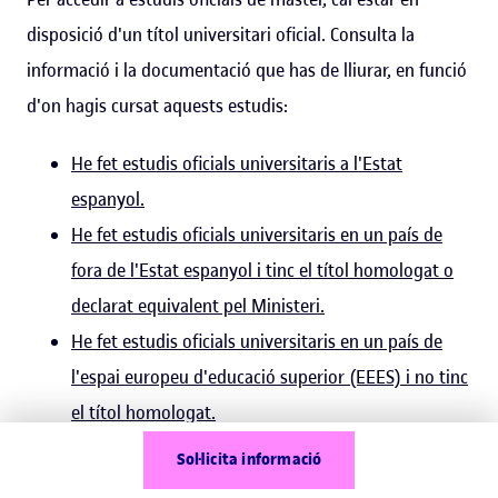
disposició d'un títol universitari oficial. Consulta la
informació i la documentació que has de lliurar, en funció
d'on hagis cursat aquests estudis:
He fet estudis oficials universitaris a l'Estat
espanyol.
He fet estudis oficials universitaris en un país de
fora de l'Estat espanyol i tinc el títol homologat o
declarat equivalent pel Ministeri.
He fet estudis oficials universitaris en un país de
l'espai europeu d'educació superior (EEES) i no tinc
el títol homologat.
He fet estudis universitaris oficials a Llatinoamèrica
Sol·licita informació
o a altres països de fora de l'espai europeu