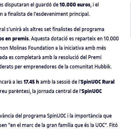
10.000 euros
 es disputaran el guardó de
, i el
 a finalista de l'esdeveniment principal.
 s'unirà als altres set finalistes del programa
os en premis
. Aquesta dotació es reparteix en 10.000
Ramon Molinas Foundation a la iniciativa amb més
rnada es completarà amb la resolució del Premi
liderats per emprenedores de la comunitat Hubbik.
17.45 h
SpinUOC Rural
ncarà a les
amb la sessió de l'
SpinUOC
 parèntesi, la jornada central de l'
levància del programa SpinUOC i la importància que
en "en el marc de la gran família que és la UOC". Fitó