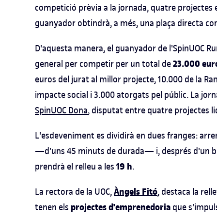
competició prèvia a la jornada, quatre projectes
guanyador obtindrà, a més, una plaça directa com
D'aquesta manera, el guanyador de l'SpinUOC Rural
23.000 eur
general per competir per un total de
euros del jurat al millor projecte, 10.000 de la 
impacte social i 3.000 atorgats pel públic. La jo
SpinUOC Dona
, disputat entre quatre projectes 
L'esdeveniment es dividirà en dues franges: arre
—d'uns 45 minuts de durada— i, després d'un breu
19 h
prendrà el relleu a les
.
Àngels Fitó
La rectora de la UOC,
, destaca la rel
projectes d'emprenedoria
tenen els
que s'impuls