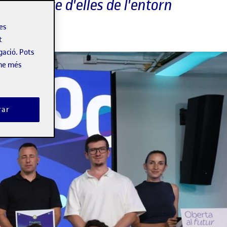
, quatre d'elles de l'entorn
les
t
gació. Pots
-ne més
rar