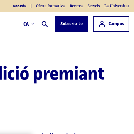
uoc.edu
Oferta formativa
Recerca
Serveis
La Universitat
Accés a
CA
Subscriu-te
Campus
Cercar
dició premiant