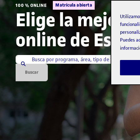
Matrícula abierta
100 % ONLINE
Elige la mejor 
Utilizam
funcionali
online de Espa
personali
Puedes ac
informaci
Búsqueda por palabra
¿Qué estás buscando?
Buscar