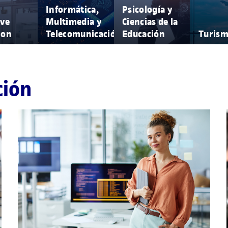
Informática,
Psicología y
ive
Multimedia y
Ciencias de la
ion
Telecomunicación
Educación
Turis
ción