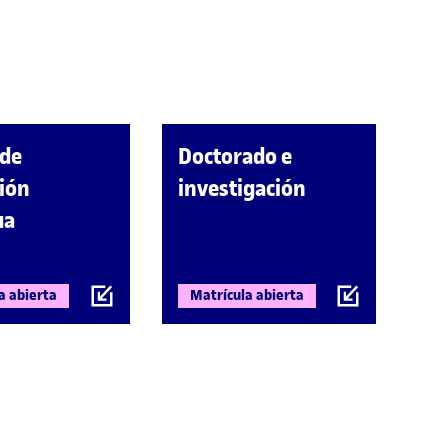
 de
Doctorado e
ión
investigación
ua
a abierta
Matrícula abierta