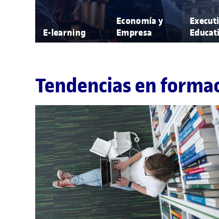
Economía y
Execut
E-learning
Empresa
Educat
Tendencias en forma