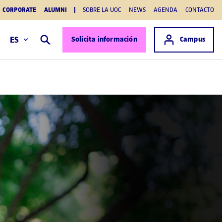
CORPORATE
ALUMNI
SOBRE LA UOC
NEWS
AGENDA
CONTACTO
Acceso a
ES
Solicita información
Campus
Buscar