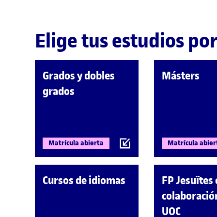
Elige tus estudios por
Grados y dobles
Másters
grados
Matrícula abierta
Matrícula abier
Cursos de idiomas
FP Jesuïtes
colaboració
UOC