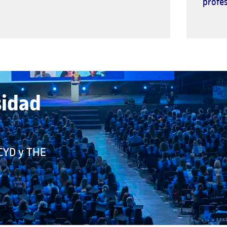
profe
sidad
 CYD y THE