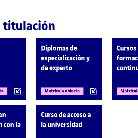
 titulación
Diplomas de
Cursos
especialización y
formac
de experto
contin
ta
Matrícula abierta
Matrícul
 en
Curso de acceso a
n con la
la universidad