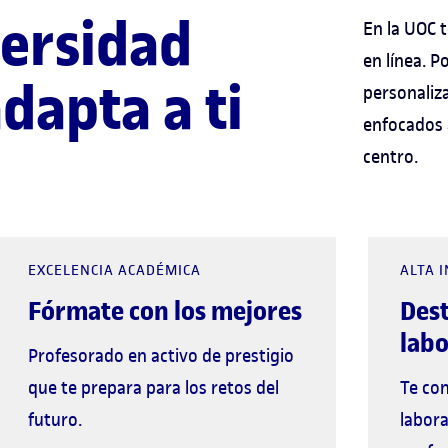
versidad
En la UOC
en línea. 
dapta a ti
personaliz
enfocados a
centro.
EXCELENCIA ACADÉMICA
ALTA 
Fórmate con los mejores
Des
labo
Profesorado en activo de prestigio
que te prepara para los retos del
Te co
futuro.
labora