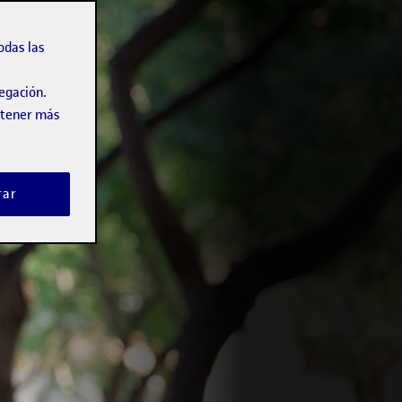
odas las
vegación.
obtener más
rar