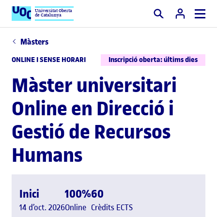
Universitat Oberta
de Catalunya
Cercar
Màsters
ONLINE I SENSE HORARI
Inscripció oberta: últims dies
Màster universitari
Online en Direcció i
Gestió de Recursos
Humans
Inici
100%
60
14 d’oct. 2026
Online
Crèdits ECTS