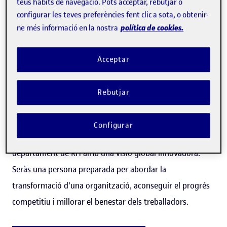
teus hàbits de navegació. Pots acceptar, rebutjar o
configurar les teves preferències fent clic a sota, o obtenir-
política de cookies.
ne més informació en la nostra
El màster aborda els factors de canvi que condicionen la
d
irecció i gestió dels recursos humans.
L'enfocament
Acceptar
interdisciplinari d'aquest màster a distància t'ajudarà a
integrar àrees com la direcció d'empreses, l'economia, la
Rebutjar
psicologia del treball i les organitzacions, i les relacions
laborals.
Configurar
Sigues un especialista a l'hora de liderar les funcions del
departament de RH amb una visió global innovadora.
Seràs una persona preparada per abordar la
transformació d'una organització, aconseguir el progrés
competitiu i millorar el benestar dels treballadors.