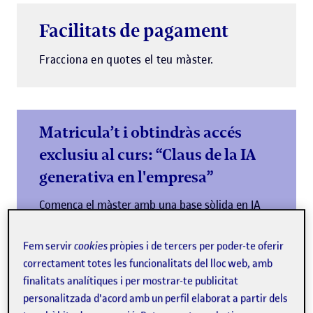
Facilitats de pagament
Fracciona en quotes el teu màster.
Matricula’t i obtindràs accés
exclusiu al curs: “Claus de la IA
generativa en l'empresa”
Comença el màster amb una base sòlida en IA
generativa i impulsa el teu currículum
Fem servir
cookies
pròpies i de tercers per poder-te oferir
Més informació
correctament totes les funcionalitats del lloc web, amb
finalitats analítiques i per mostrar-te publicitat
personalitzada d'acord amb un perfil elaborat a partir dels