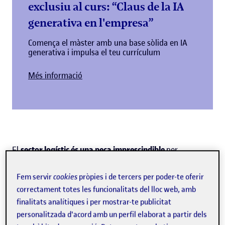
exclusiu al curs: “Claus de la IA
generativa en l'empresa”
Comença el màster amb una base sòlida en IA
generativa i impulsa el teu currículum
Més informació
El
sector logístic és una peça imprescindible
per
assegurar la
competitivitat econòmica
dels sistemes
Fem servir
cookies
pròpies i de tercers per poder-te oferir
productius moderns, sent en si mateix un gran
correctament totes les funcionalitats del lloc web, amb
generador d'ocupació
. A aquest fet, s'hi suma la
finalitats analítiques i per mostrar-te publicitat
rellevància que va adquirint en la relació directa amb els
personalitzada d'acord amb un perfil elaborat a partir dels