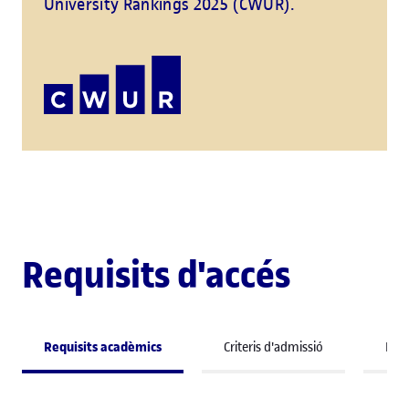
University Rankings 2025 (CWUR).
Requisits d'accés
Requisits acadèmics
Criteris d'admissió
Perf