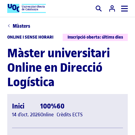
Universitat Oberta
de Catalunya
Cercar
Màsters
ONLINE I SENSE HORARI
Inscripció oberta: últims dies
Màster universitari
Online en Direcció
Logística
Inici
100%
60
14 d’oct. 2026
Online
Crèdits ECTS