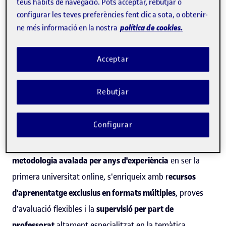
teus hàbits de navegació. Pots acceptar, rebutjar o
consumidors finals, degut a la transformació digital de
configurar les teves preferències fent clic a sota, o obtenir-
l'economia, que està experimentant creixements
política de cookies.
ne més informació en la nostra
exponencials de la venda per internet (e-commerce) amb
lliurament de darrera milla a domicili, i que comporta la
Acceptar
redefinició de les cadenes de subministrament globals i la
cerca de la màxima eficiència en la ubicació i gestió de les
Rebutjar
infraestructures logístiques dels grans operadors.
Configurar
La formació asíncrona oferta en el programa, amb una
metodologia avalada per anys d'experiència
en ser la
primera universitat online, s'enriqueix amb r
ecursos
d'aprenentatge exclusius en formats múltiples
, proves
d'avaluació flexibles i la
supervisió per part de
professorat
altament especialitzat en la temàtica.