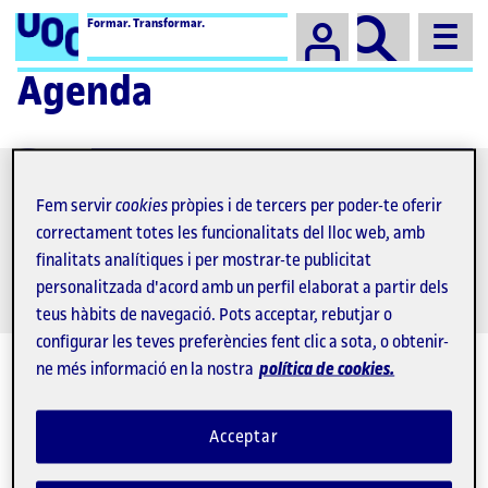
Campus
Formar. Transformar.
Agenda
Cerca
activitat
Fem servir
cookies
pròpies i de tercers per poder-te oferir
Convocatòries per a la presentació de ponències a jornades i
correctament totes les funcionalitats del lloc web, amb
congressos
finalitats analítiques i per mostrar-te publicitat
personalitzada d'acord amb un perfil elaborat a partir dels
teus hàbits de navegació. Pots acceptar, rebutjar o
configurar les teves preferències fent clic a sota, o obtenir-
ne més informació en la nostra
política de cookies.
Acceptar
agost 2026
27
28
29
30
31
1
2